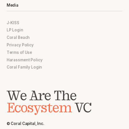
Media
J-KISS
LP Login
Coral Beach
Privacy Policy
Terms of Use
Harassment Policy
Coral Family Login
We Are The
Ecosystem
VC
© Coral Capital, Inc.