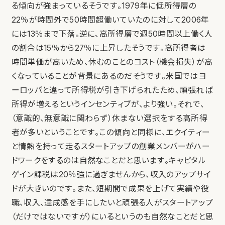
る傾向が強まっているそうです。1979年に低所得層の
22％が時間外で50時間超働いていたのに対して2006年
には13％まで下落。逆に、高所得層で週50時間以上働く人
の割合は15％から27％に上昇したそうです。高所得者は
時間単価が高いため、休むのことのコスト（機会損失）が高
くなっていることが背景にあるのだそうです。米国ではヨ
ーロッパと違って所得税が引き下げられたため、頑張れば
所得が増えるというインセンティブが、より強い。それで、
（意識的、無意識に関わらず）休まない選択をする高所得
者が多いということです。この傾向と同様に、エクイティー
と情熱を持って走るスタートアップの創業メンバーがハー
ドワークをするのは自然なことだと思います。キャピタル
ゲイン課税は20％強に過ぎませんから、収入のアップサイ
ドが大きいのです。また、短期間で成果を上げて実績や役
職、収入、達成感を手にしたいと頑張る人がスタートアップ
（だけではないですが）にいるというのも自然なことだと思