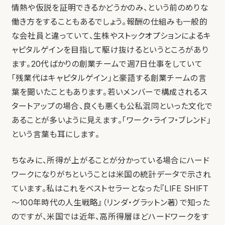
情熱や仮説を証明できるかどうかのみ、という前のめりな
働き方をすることもあるでしょう。報酬の仕組みも一般的
な会社員と違っていて、生株やストックオプションによるキ
ャピタルゲインを目指して駆け抜けるというところがあり
ます。20代ばかりの創業チームで週7日仕事をしていて
「残業代はキャピタルゲイン」と豪語する創業チームの言
葉を聞いたこともあります。若いメンバーで構成されるス
タートアップの場合、良くも悪くも公私混同といった文化で
あることが多いように見えます。「ワーク・ライフ・ブレンド」
という言葉も耳にします。
ちなみに、所得が上がることが分かっている場合にハード
ワークになりがちということは米国の統計データで示され
ています。私はこれをベストセラーとなった『LIFE SHIFT
〜100年時代の人生戦略』（リンダ・グラットン著）で知った
のですが、米国では近年、高所得層ほどハードワークをす