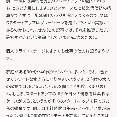
前に一気に残業代を支払うスタートアップの話というの
も、ときどき耳にします。ひどいケースだと残業代債務の精
算ができずに上場延期という話も聞こえてくるので、やは
りスタートアップはグレーゾーンを走りがちという実態が
あるのかもしれません（この記事では、それを推奨したり、
許容すべきという議論はしていません。念のため）。
個人のライフステージによっても仕事の仕方は違うようで
す。
家庭がある30代や40代がメンバーに多いと、それに合わ
せてホワイトな働き方になりやすいようです。B向けの大人
の起業では、9時5時という話を聞くことも珍しくありませ
ん。むしろ、スタートアップのほうが日々の働き方は柔軟な
ケースがある、というのが多くのスタートアップを見てきた
私の観察です。例えば出社時間は午前7時〜11時と幅があ
ったり、週に1、2度の在宅リモートを許容しているところは