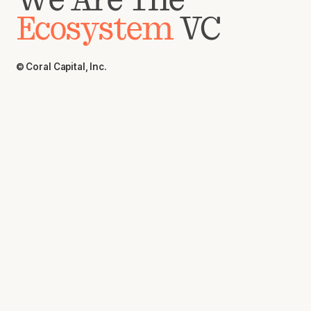
We Are The
Ecosystem
VC
© Coral Capital, Inc.