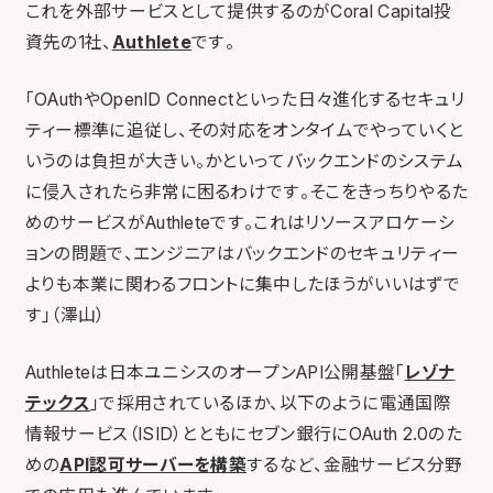
これを外部サービスとして提供するのがCoral Capital投
資先の1社、
Authlete
です。
「OAuthやOpenID Connectといった日々進化するセキュリ
ティー標準に追従し、その対応をオンタイムでやっていくと
いうのは負担が大きい。かといってバックエンドのシステム
に侵入されたら非常に困るわけです。そこをきっちりやるた
めのサービスがAuthleteです。これはリソースアロケーシ
ョンの問題で、エンジニアはバックエンドのセキュリティー
よりも本業に関わるフロントに集中したほうがいいはずで
す」（澤山）
Authleteは日本ユニシスのオープンAPI公開基盤「
レゾナ
テックス
」で採用されているほか、以下のように電通国際
情報サービス（ISID）とともにセブン銀行にOAuth 2.0のた
めの
API認可サーバーを構築
するなど、金融サービス分野