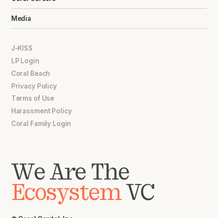
Media
J-KISS
LP Login
Coral Beach
Privacy Policy
Terms of Use
Harassment Policy
Coral Family Login
We Are The
Ecosystem
VC