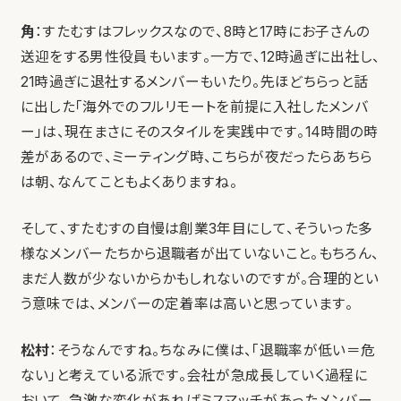
角
：すたむすはフレックスなので、8時と17時にお子さんの
送迎をする男性役員もいます。一方で、12時過ぎに出社し、
21時過ぎに退社するメンバーもいたり。先ほどちらっと話
に出した「海外でのフルリモートを前提に入社したメンバ
ー」は、現在まさにそのスタイルを実践中です。14時間の時
差があるので、ミーティング時、こちらが夜だったらあちら
は朝、なんてこともよくありますね。
そして、すたむすの自慢は創業3年目にして、そういった多
様なメンバーたちから退職者が出ていないこと。もちろん、
まだ人数が少ないからかもしれないのですが。合理的とい
う意味では、メンバーの定着率は高いと思っています。
松村
：そうなんですね。ちなみに僕は、「退職率が低い＝危
ない」と考えている派です。会社が急成長していく過程に
おいて、急激な変化があればミスマッチがあったメンバー