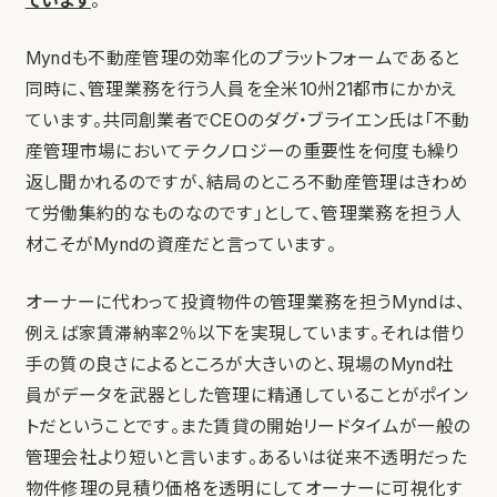
ています
。
Myndも不動産管理の効率化のプラットフォームであると
同時に、管理業務を行う人員を全米10州21都市にかかえ
ています。共同創業者でCEOのダグ・ブライエン氏は「不動
産管理市場においてテクノロジーの重要性を何度も繰り
返し聞かれるのですが、結局のところ不動産管理はきわめ
て労働集約的なものなのです」として、管理業務を担う人
材こそがMyndの資産だと言っています。
オーナーに代わって投資物件の管理業務を担うMyndは、
例えば家賃滞納率2％以下を実現しています。それは借り
手の質の良さによるところが大きいのと、現場のMynd社
員がデータを武器とした管理に精通していることがポイン
トだということです。また賃貸の開始リードタイムが一般の
管理会社より短いと言います。あるいは従来不透明だった
物件修理の見積り価格を透明にしてオーナーに可視化す