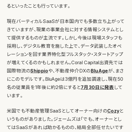
るといったことも行っています。
現在バーティカルSaaSが日本国内でも多数立ち上がって
きていますが、現業の事業会社に対する情報システムとし
て提供するものが主流です。しかし今後は現場スタッフも
採用し、デジタル教育を施した上で、データ武装したオペ
レーションを回す業界特化型フルスタック・スタートアップ
が増えてくるのかもしれません。Coral Capital出資先では
国際物流の
Shippio
や、不動産仲介DXの
BluAge
が、まさ
にこのモデルです。BluAgeは3億円を追加調達し、現在50
名の従業員を1年後に約2倍にすると
7月30日に発表
して
います。
米国でも不動産管理SaaSとしてオーナー向けの
Cozy
と
いうものがありました。ジェームズは「でも、オーナーとし
てはSaaSがあれば助かるものの、結局全部任せたいです