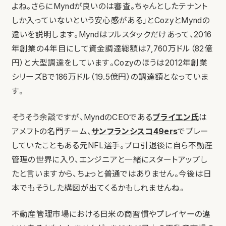
よね。さらにMyndが良いのは審査。ちゃんとしたテナント
しか入っていないという安心感がある」とCozyとMyndの
違いを説明します。Myndはフルスタックだけあって、2016
年創業の4年目にして資金調達総額は7,760万ドル（82億
円）と大型調達をしています。Cozyのほうは2012年創業
シリーズBで186万ドル（19.5億円）の調達額となっていま
す。
そうそう余談ですが、MyndのCEOである
ブライエン氏
は
アメフトの名門チーム、
サンフランシスコ49ers
でプレー
していたこともある元NFL選手。プロ引退後に自ら不動産
管理の世界に入り、エンジニアと一緒にスタートアップし
たと言いますから、ちょっと普通ではありません。今後は日
本でもそうした構図が出てくるかもしれませんね。
不動産管理市場における日米の商習慣やプレイヤーの違