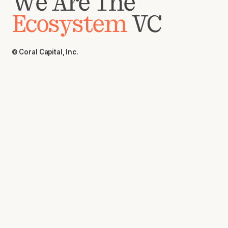
We Are The
Ecosystem
VC
© Coral Capital, Inc.