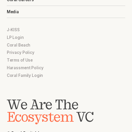
Media
J-KISS
LP Login
Coral Beach
Privacy Policy
Terms of Use
Harassment Policy
Coral Family Login
We Are The
Ecosystem
VC