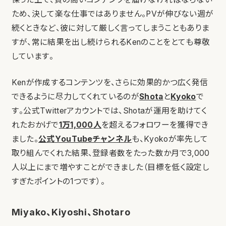
ため、決して楽な仕事ではありません。PVが伸びない週が
続くときなど、彼に対して厳しく言ってしまうこともありま
すが、常に結果を出し続けられるKenのことをとても尊敬
しています。
Kenが作成するコンテンツを、さらに効果的かつ広く発信
できるように尽力してくれているのが
Shota
と
Kyoko
で
す。公式Twitterアカウントでは、Shotaが運用を助けてく
れたおかげで
1万1,000人
を超えるフォロワーを獲得でき
ました。
公式YouTubeチャンネル
も、Kyokoが率先して
取り組んでくれた結果、登録者数をたった数か月で3,000
人以上にまで増やすことができました（目標を低く設定し
すぎたポイントの1つです）。
Miyako、Kiyoshi、Shotaro