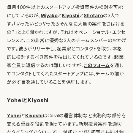
毎月400件以上のスタートアップ投資案件の検討を可能
にしているのが、
Miyako
と
Kiyoshi
と
Shotaro
の3人で
す。「いったいどうやったらそんなに大量の案件をさばける
の？」とよく聞かれますが、それはオペレーショナル・エクセ
レンスと、この非常に優秀な3人のチームメンバーのおかげ
です。彼らがリサーチし、起業家とコンタクトを取り、本格
的に検討するべき案件を抽出してくれているのです。起業
家全員に返信するのは難しいですが、
このフォーム
を通し
てコンタクトしてくれたスタートアップには、チームの誰か
が必ず目を通していることを保証します。
YoheiとKiyoshi
Yohei
と
Kiyoshi
はCoralの運営体制など実務的な部分を
支える重要な役割を担っています。新規投資案件を適切
なタイミングでクローズし、財務および法務面でも抜け漏