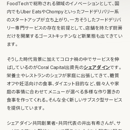
FoodTechで総称される領域のイノベーションとして、国
内でもUber EatsやChompyといったフードデリバリー系
のスタートアップが立ち上がり、一方そうしたフードデリバ
リー専門サービスの存在を前提として、店舗を持たず厨房
だけを開業するゴーストキッチンなど新業態も出てきてい
ます。
そうした時代背景に加えてコロナ禍の中でサービスを伸
ばしているのがCoral Capital出資先の
シェアダイン
です。
栄養士やレストランのシェフが家庭に出張してきて、糖質
オフや妊活向けの食事、ダイエット目的など、個々人や家
庭の事情に合わせてメニューが選べる多様な作り置きの
食事を作ってくれる。そんな全く新しいサブスク型サービス
を提供しています。
シェアダイン共同創業者・共同代表の井出有希さんが、サ