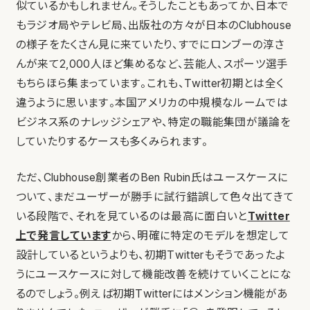
似ているかもしれません。そうしたこともあってか、日本で
もラジオ局やテレビ局、出版社の方々が日本のClubhouse
の様子をたくさん見に来ていたり、すでにロンブーの淳さ
んが来て2,000人ほど集めるなど、芸能人、スポーツ選手
もちらほら集まっています。これも、Twitter初期とは全く
違うように思います。本国アメリカの中規模なルームでは
ビジネス系のナレッジシェアや、特定の職能集団が議論を
していたりするケースも多くみられます。
ただ、Clubhouse創業者のBen Rubin氏はユースケースに
ついて、まだユーザーが勝手に試行錯誤して色々出てきて
いる段階で、それを見ているのは最高に面白いと
Twitter
上で発言しています
から、明確に特定のモデルを想定して
設計しているというよりも、初期Twitterもそうであったよ
うにユースケースに対して機能改善を続けていくことにな
るのでしょう。例えば初期Twitterにはメンション機能があ