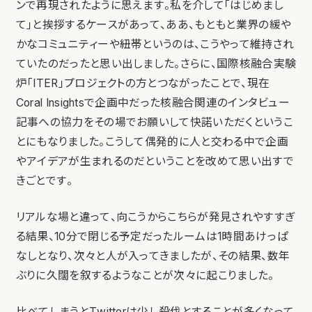
ンで再現されたように思えます。私を介して「はじめまし
て」と挨拶するケースがあって、ああ、もともと業界の緩や
かなコミュニティーや紐帯というのは、こうやって維持され
ていたのだったと思い出しました。さらに、国際核融合実験
炉「ITER」プロジェクトの方とつながったことで、現在
Coral Insightsで企画中だった核融合関連のインタビュー
記事への協力をその場でお願いして快諾いただくというこ
とにもなりました。こうして偶発的に人と交わる中で企画
やアイデアが生まれるのだということを改めて思い出すで
きごとです。
リアルな場と違って、向こうからこちらが発見されやすすぎ
る結果、10分で閉じる予定だったルームは1時間あけっぱ
なしとなり、次々と人が入ってきましたが、その結果、数年
ぶりに久闊を叙するようなことが次々に起こりました。
比べてしまうとTwitterは少し殺伐とすることが多くなって