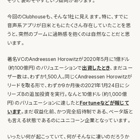
ぞって褒めそやすという傾向があります。
今回のClubhouseも、そんな1社に見えます。特に、すでに
音声系アプリが日米ともにたくさん存在していたことを思
うと、突然のブームに過熱感を抱くのは自然なことだと思
います。
著名VCのAndreessen Horowitzが2020年5月に1億ドル
（約100億円）のバリュエーションで
出資したとき
、まだユー
ザー数は、わずか1,500人。同じくAndreessen Horowitzが
リードを取る形で、わずか9か月後の2021年1月24日にシ
リーズBの追加投資を実行。なんと10億ドル（約1,000億
円）のバリュエーションに達したと
Fortuneなどが報じて
います
。まだ収益化前、かつ完全招待制である、ベータ版と
も言える状態であるのにユニコーン企業となっています。
いったい何が起こっていて、何がそんなに凄いのだろうか