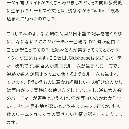
ータイ向けサイトがたくさんありましたが、その同時多発的
に生まれたサービスや文化は、残念ながらTwitterに飲み
込まれて行ったのでした。
こうして私のような立場の人間が日本語で記事を書くたび
に、「なになに？ ここがパーティー会場なの？ 何か面白い
ことが起こってるの？」と続々と人が集まってくるというサ
イクルが生まれます。ここ数日、Clubhouseはまさにパーテ
ィー状態です。数百人が集まるルームが生まれる一方で、
通路で数人が集まって立ち話するようなルームも生まれ
ています。そういうものに惹かれる新しいもの好きの人たち
は面白がって実験的な使い方をしていますし、逆に大人数
のパーティーが苦手という人は、何が面白いのかわからな
いし、むしろ居心地が悪いという感じで去って行くか、少人
数のルームを作って気の置けない仲間と話をしていたりし
ます。