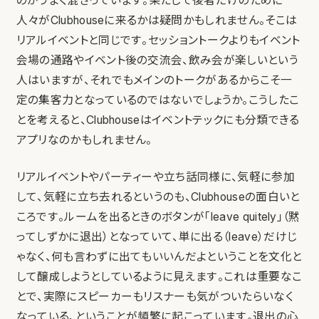
のがうまく混ざっています。果たして後者だけのために
人々がClubhouseに来るかは疑問かもしれません。そこは
リアルイベントと同じです。セッショントークよりもイベント
会場の通路やイベント後の交流会、飲み会が楽しいという
人はいますが、それでもメインのトークがあるからこそ一
定の集客力となっているのではないでしょうか。こうしたこ
とを考えると、Clubhouseはイベントテックにも分類できる
アプリなのかもしれません。
リアルイベントやパーティーや立ち話同様に、気軽に参加
して、気軽に立ち去れるというのも、Clubhouseの面白いと
ころです。ルームを出るときのボタンが「leave quitely」（黙
ってしずかに退出）となっていて、単に出る（leave）だけじ
ゃなく、何も言わずに出てもいいんだよということを文化と
して醸成しようとしているように見えます。これは重要なこ
とで、実際にスピーカーもリスナーも気がついたらいなく
なっている、ということが頻繁に起こっています。退出の心