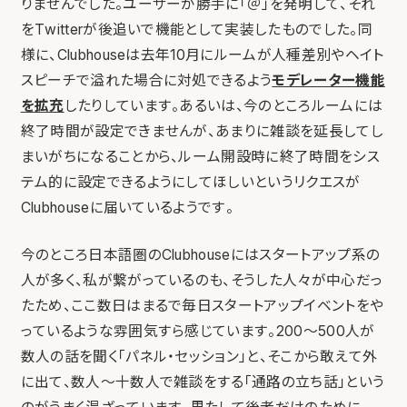
りませんでした。ユーザーが勝手に「＠」を発明して、それ
をTwitterが後追いで機能として実装したものでした。同
様に、Clubhouseは去年10月にルームが人種差別やヘイト
スピーチで溢れた場合に対処できるよう
モデレーター機能
を拡充
したりしています。あるいは、今のところルームには
終了時間が設定できませんが、あまりに雑談を延長してし
まいがちになることから、ルーム開設時に終了時間をシス
テム的に設定できるようにしてほしいというリクエスが
Clubhouseに届いているようです。
今のところ日本語圏のClubhouseにはスタートアップ系の
人が多く、私が繋がっているのも、そうした人々が中心だっ
たため、ここ数日はまるで毎日スタートアップイベントをや
っているような雰囲気すら感じています。200〜500人が
数人の話を聞く「パネル・セッション」と、そこから敢えて外
に出て、数人〜十数人で雑談をする「通路の立ち話」という