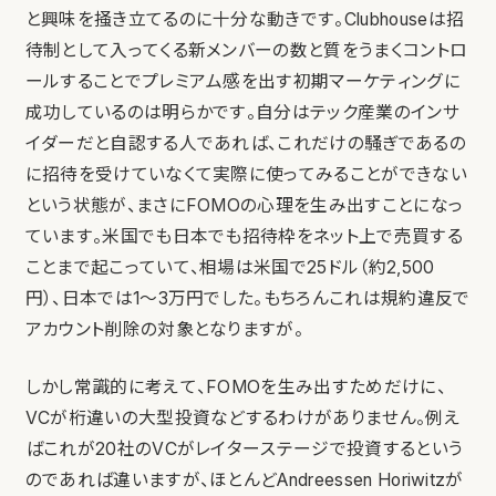
と興味を掻き立てるのに十分な動きです。Clubhouseは招
待制として入ってくる新メンバーの数と質をうまくコントロ
ールすることでプレミアム感を出す初期マーケティングに
成功しているのは明らかです。自分はテック産業のインサ
イダーだと自認する人であれば、これだけの騒ぎであるの
に招待を受けていなくて実際に使ってみることができない
という状態が、まさにFOMOの心理を生み出すことになっ
ています。米国でも日本でも招待枠をネット上で売買する
ことまで起こっていて、相場は米国で25ドル（約2,500
円）、日本では1〜3万円でした。もちろんこれは規約違反で
アカウント削除の対象となりますが。
しかし常識的に考えて、FOMOを生み出すためだけに、
VCが桁違いの大型投資などするわけがありません。例え
ばこれが20社のVCがレイターステージで投資するという
のであれば違いますが、ほとんどAndreessen Horiwitzが