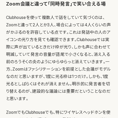
Zoom会議と違って「同時発言」で笑い合える場
Clubhouseを使って複数人で話をしていて気づくのは、
Zoomと違って2人とか3人、場合によっては4人くらいの声
がかぶるのを許容している点です。これは発話中の人のア
イコンの光り方を見ても確認できます。Clubhouseでは実
際に声が出ているときだけ枠が光り、しかも声に合わせて
明滅していて発言の音量が語尾で小さくなると、消え入る
前のろうそくの炎のようにゆらゆらっと消えていきます。一
方、Zoomはファシリテーションを前提とした会議がモデル
なのだと思いますが、1度に光る枠は1つだけ。しかも、1度
光るとしばらくはそれが消えません。明示的に発言者を切
り替えるのが、建設的な議論には重要だということなのだ
と思います。
ZoomでもClubhouseでも、特にワイヤレスヘッドホンを使