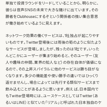
単独で投資ラウンドをリードしていることから、明らかに、
彼らは音声SNSの未来で大きな賭けに出ています。その
勝者をClubhouseにするぞという関係者の強い集合意思
が働き始めているように見えます。
ネットワーク効果の働くサービスは、1社独占が起こりやす
いものです。Twitter登場後には雨後の筍のように似たよう
なサービスが登場しましたが、残ったのは1社です。いった
んどこかにユーザーが集まり始めると、そのユーザー（友
人や趣味の仲間、業界の知人など）の存在自体が価値にな
るので、その上昇スパイラルに他のサービスは勝ち目がな
くなります。多少の機能差や使い勝手の違いではひっくり
返せませんし、場合によっては先行する類似サービスまで
飲み込むことがあるように思います。例えば、日本国内で
もTwitter登場時には、ユースケースとしてはTwitter（あ
るいはLINE）と似ていた「リアル」と呼ばれた日本独自のケ