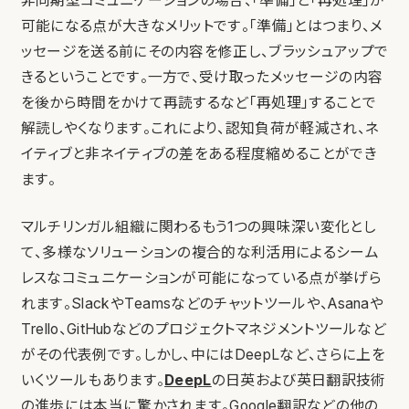
非同期型コミュニケーションの場合、「準備」と「再処理」が
可能になる点が大きなメリットです。「準備」とはつまり、メ
ッセージを送る前にその内容を修正し、ブラッシュアップで
きるということです。一方で、受け取ったメッセージの内容
を後から時間をかけて再読するなど「再処理」することで
解読しやくなります。これにより、認知負荷が軽減され、ネ
イティブと非ネイティブの差をある程度縮めることができ
ます。
マルチリンガル組織に関わるもう1つの興味深い変化とし
て、多様なソリューションの複合的な利活用によるシーム
レスなコミュニケーションが可能になっている点が挙げら
れます。SlackやTeamsなどのチャットツールや、Asanaや
Trello、GitHubなどのプロジェクトマネジメントツールなど
がその代表例です。しかし、中にはDeepLなど、さらに上を
いくツールもあります。
DeepL
の日英および英日翻訳技術
の進歩には本当に驚かされます。Google翻訳などの他の