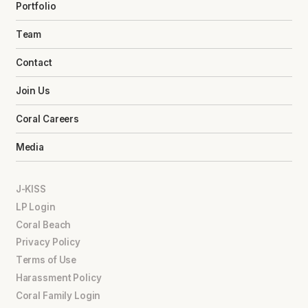
Portfolio
Team
Contact
Join Us
Coral Careers
Media
J-KISS
LP Login
Coral Beach
Privacy Policy
Terms of Use
Harassment Policy
Coral Family Login