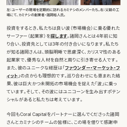
左：ユーザーの現場を定期的に訪れるカミナシのメンバーたち。右：父親の工
場にて、カミナシの創業者・諸岡裕人氏。
投資をするとき、私たちは良い波（市場機会）に乗る優れた
サーファー（起業家）を
探します
。諸岡さんとは4年前に知
り合い、投資先としては3年の付き合いになります。私たち
が知る諸岡さんは、頭脳明晰で思慮深く、カリスマ性のある
起業家で、優秀な人材を自然と周りに引き寄せる人です。
また、彼のユニークな経歴は「
ファウンダー・マーケット・フ
ィット
」の点からも理想的です。巡り合わせにも恵まれた結
果、彼は巨大かつ未開拓の市場機会を捉えた「波」に乗っ
ています。そして、その波にはユニコーンを生み出すポテン
シャルがあると私たちは考えています。
今回もCoral Capitalをパートナーに選んでくださった諸岡
さんとカミナシのチームの皆様に、この場を借りて感謝申