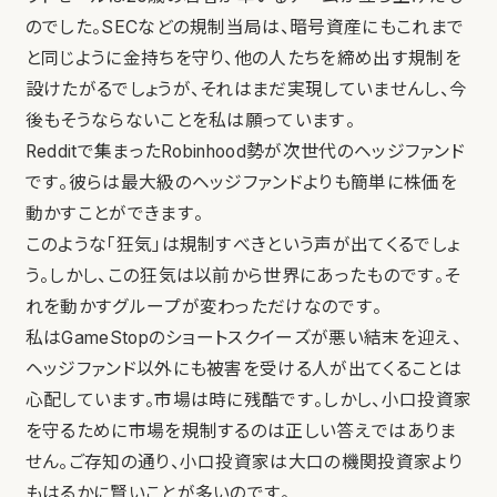
のでした。SECなどの規制当局は、暗号資産にもこれまで
と同じように金持ちを守り、他の人たちを締め出す規制を
設けたがるでしょうが、それはまだ実現していませんし、今
後もそうならないことを私は願っています。
Redditで集まったRobinhood勢が次世代のヘッジファンド
です。彼らは最大級のヘッジファンドよりも簡単に株価を
動かすことができます。
このような「狂気」は規制すべきという声が出てくるでしょ
う。しかし、この狂気は以前から世界にあったものです。そ
れを動かすグループが変わっただけなのです。
私はGameStopのショートスクイーズが悪い結末を迎え、
ヘッジファンド以外にも被害を受ける人が出てくることは
心配しています。市場は時に残酷です。しかし、小口投資家
を守るために市場を規制するのは正しい答えではありま
せん。ご存知の通り、小口投資家は大口の機関投資家より
もはるかに賢いことが多いのです。