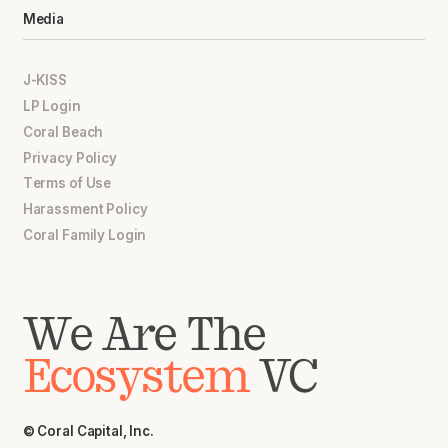
Media
J-KISS
LP Login
Coral Beach
Privacy Policy
Terms of Use
Harassment Policy
Coral Family Login
We Are The
Ecosystem
VC
© Coral Capital, Inc.