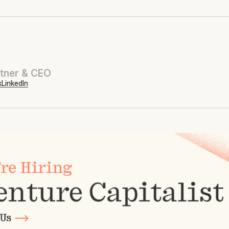
tner & CEO
k
LinkedIn