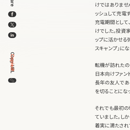
Share
けではありませ
ッシュして充電
充電期間として
けでした。投資
ップに活かせる
スキャンプ」にな
Copy URL
Copied!
転機が訪れたのは
日本向けファン
この記事のURLをコピー
長年の友人である
を切ることにな
それでも最初の
ていました。し
着実に満たされ