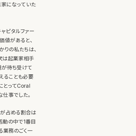
業家になっていた
キャピタルファー
価値があると、
かりの私たちは、
、次は起業家相手
題が待ち受けて
えることも必要
ってCoral
な仕事でした。
動が占める割合は
活動の中で1番目
る業務のごく一