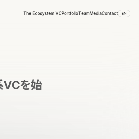
The Ecosystem VC
Portfolio
Team
Media
Contact
EN
系VCを始