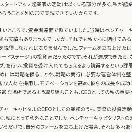
とスタートアップ起業家の活動は似ている部分が多く、私が起
あろうことを別の形で実現できていたからです。
すいところで、資金調達面で似ていました。当時はベンチャー
験も実績もありませんでしたが、それでも私たちに賭けてみる
を説得しなければなりませんでした。ファームを立ち上げたば
シードステージ」の投資家だったのです。それが達成できたら
ング」を行い、投資を受け入れてもらえるよう説得するという課
ためには戦略を練ることや、戦略の実行に必要な運営体制を整
秀な人材を採用し、モチベーションを高め、彼らの成長や成功にと
常に最適な場所であるよう取り組むことも、CEOとしての私の重要
ンチャーキャピタルのCEOとしての業務のうち、実際の投資活
く、私にとって意外なことでした。ベンチャーキャピタリストの
いうだけで、自分のファームを立ち上げた場合、それは多々あ