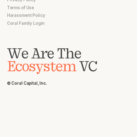
Terms of Use
Harassment Policy
Coral Family Login
We Are The
Ecosystem
VC
© Coral Capital, Inc.