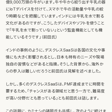
億9,000万頭の牛がいます。牛や牛から絞り出す牛乳の器
にIoTデバイスを付けて、スマホで牛の活動量や牛乳の絞
り時期などを把握しています。インドには牛乳を水で割る
文化があるのですが、こうしたデバイスやソフトを使うこと
で『牛乳を水で割っていない』という監査機能としても機
能しているそうです」（前田氏）
インドの事例のように、デスクレスSaaSは各国の文化や事
情にも大きく影響されるとし、日本も特有のニーズや現場
独自の習慣などがあると指摘。そうした背景から、海外か
らの参入は難しいだろうと前田氏は見解を述べました。
しかし、多くのデスクレスSaaSは、PMF達成までに時間を
要するため、「チャンスがある領域だと思う一方で、難易度
が高い分野だとも思っている」とも前田氏は話します。
この話題に、カミナシの諸岡氏も共感し、次のように続けま