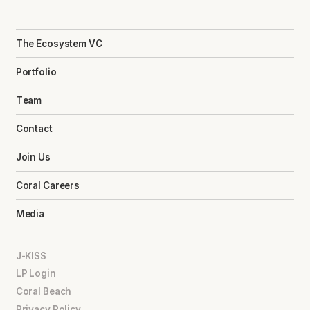
The Ecosystem VC
Portfolio
Team
Contact
Join Us
Coral Careers
Media
J-KISS
LP Login
Coral Beach
Privacy Policy