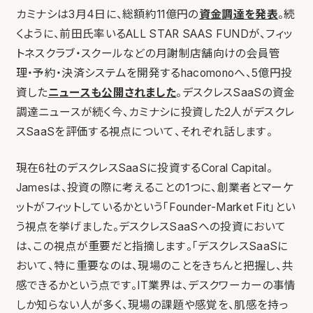
カミナシは3月4日に、総額約11億円の
資金調達を発表
。続
くように、前田氏率いるALL STAR SAAS FUNDが、フィッ
トネスクラブ・スクールなどの月謝制店舗向けの会員管
理・予約・決済システムを開発するhacomonoへ、5億円投
資した
ニュースも公開されました
。デスクレスSaaSの資金
調達ニュースが続く今、カミナシに投資した2人がデスクレ
スSaaSを評価する視点について、それぞれ話します。
現在6社のデスクレスSaaSに投資するCoral Capital。
Jamesは、投資の際に考えることの1つに、創業者とマーケ
ットがフィットしているかという「Founder-Market Fit」とい
う視点を挙げました。デスクレスSaaSへの投資において
は、この視点が重要だと指摘します。「デスクレスSaaSに
おいて、特に重要なのは、現場のことをきちんと把握し、共
感できるかという点です。IT業界は、デスクワーカーの事情
しか知らない人が多く、現場の課題や感覚を、肌感を持っ