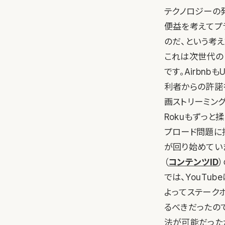
テクノロジーの
便益を考えてプ
のだ、という考
これは次世代の
です。Airbn
利者からの許諾
画ストリーミン
Rokuもずっと
プロード問題に
が回り始めてい
（
コンテンツID
では、YouTu
よってステーク
るべきだったの
法が可能だった