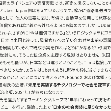
anの福岡のライドシェアの実証実験では、運賃を徴収しないこと
Uber Japan側は考えていたようです。確かに道路運送法
義として「他人の需要に応じ、有償で、自動車を使用して旅客を
、無償であれば定義から外れるようにも読めます。しかし、Ube
えれば、さすがに「今は無償ですから」というロジックは単にフ
。日本は米国と違って、監督官庁への問い合わせや事前の認
を展開して、それで既成事実を作ればどうにかなるという国で
。世論にも、そうした私企業を応援する風潮はありません。米
そもそも低いが、日本などは違うということも、Timは指摘して
るべきだったか、あるいはUberのように既存の枠に当てはま
るかということについて考えるとき、FoundX および本郷テ
隆明氏の近著、『
未来を実装する――テクノロジーで社会を変革
治出版、2021年）が参考になります。
氏を座長とするワーキンググループで1年半にわたって技術の
タビューを行い、議論した上で「
日本の社会実装に足りなかった