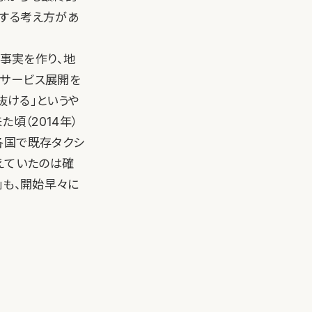
とする考え方があ
成事実を作り、地
でサービス展開を
抜ける」というや
頃（2014年）
各国で既存タクシ
えていたのは確
」も、開始早々に