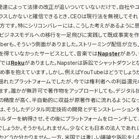
発達によって法律の改正が追いついていないだけで、自社や
ラスしかないと確信できるとき、CEOは現行法を無視してそ
え方です。特にシリコンバレーには、こうした考えがあるように思
ビジネスモデルへの移行を一足飛びに実践して既成事実を作
bもUberも、そういう側面がありました。ストリーミング配信が立
を得ていなかったサービスとして、音楽では
Napster
があり
グでは
Roku
がありました。Napsterは訴訟でシャットダウンと
揉め事を抱えています。しかし、例えばYouTubeはどうでしょ
揺れたプラットフォームでしたが、今では権利者への利益還元
ます。誰かが無許可で著作物をアップロードしても、デジタル
）の精度が高く、半自動的に収益が原著作者に流れるようになっ
beは、そうしたデジタル同定技術の開発とデモンストレーション
ホルダーを納得させ、その後にプラットフォームをローンチし
でしょうか。そうかもしれません。少なくとも日本の法人であれ
かどうか分かりません。一方、米国では激しい議論や訴訟をし