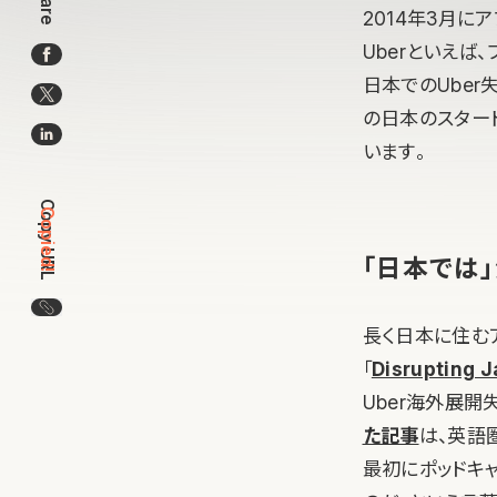
Share
2014年3月に
Uberといえば
日本でのUbe
の日本のスター
います。
Copy URL
Copied!
「日本では
この記事のURLをコピー
長く日本に住むア
「
Disrupting 
Uber海外展開
た記事
は、英語
最初にポッドキ