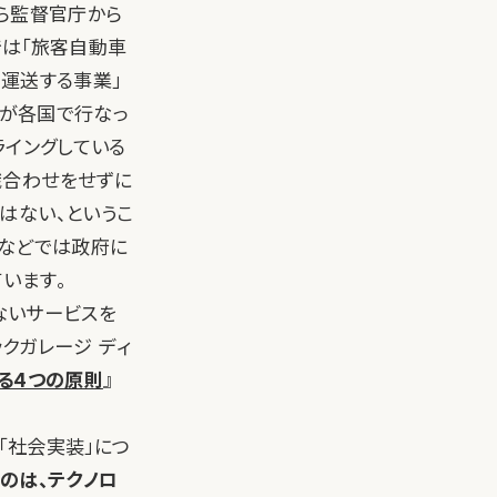
から監督官庁から
では「旅客自動車
運送する事業」
rが各国で行なっ
ライングしている
識合わせをせずに
はない、というこ
国などでは政府に
います。
らないサービスを
ックガレージ ディ
する4つの原則
』
「社会実装」につ
のは、テクノロ