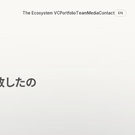
The Ecosystem VC
Portfolio
Team
Media
Contact
EN
敗したの