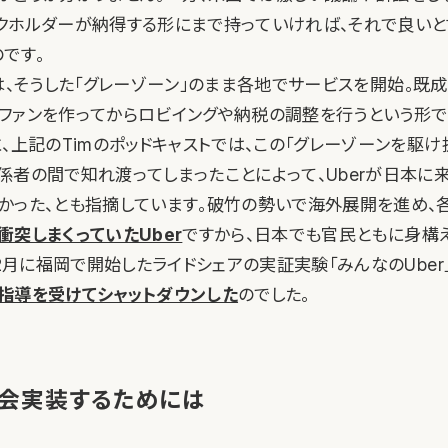
クホルダーが納得する形にまで持っていければ、それで良い
です。
bnbは、そうした「グレーゾーン」のまま各地でサービスを開始。既
ファンを作ってからロビイングや納税の調整を行うという形
、上記のTimのポッドキャストでは、この「グレーゾーンを駆け
者の間で知れ渡ってしまったことによって、Uberが日本に来た
かった、とも指摘しています。破竹の勢いで海外展開を進め、
衝突しまくっていたUber
ですから、日本でも官民ともに身構
年2月に福岡で開始したライドシェアの実証実験「みんなのUber
指導を受けてシャットダウンした
のでした。
会実装するためには