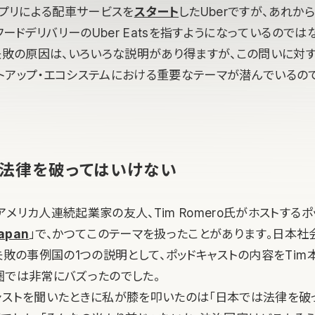
アプリによる配車サービスを
スタート
したUberですが、あれか
、フードデリバリーのUber Eatsを指すようになっているのでは
r失敗の原因は、いろいろな説明があり得ますが、この問いに対
トアップ・エコシステムにおける重要なテーマが潜んでいるの
」法律を破ってはいけない
メリカ人連続起業家の友人、Tim Romero氏がホストするポ
Japan
」で、かつてこのテーマを扱ったことがあります。日本社
失敗の事例国の1つの説明として、ポッドキャストの内容をTim
圏では非常にバズったのでした。
ャストを聞いたときに私が膝を叩いたのは「日本では法律を破