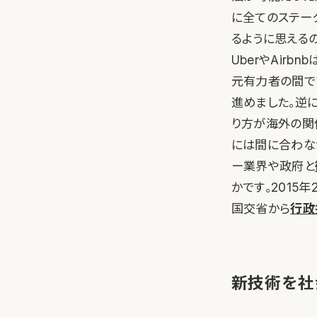
に全てのステー
るように思えるの
UberやAir
元有力者の間で
進めました。逆に
り方が海外の関係
には間に合わな
ー業界や政府と
かです。2015
国交省から
行政
新技術を社