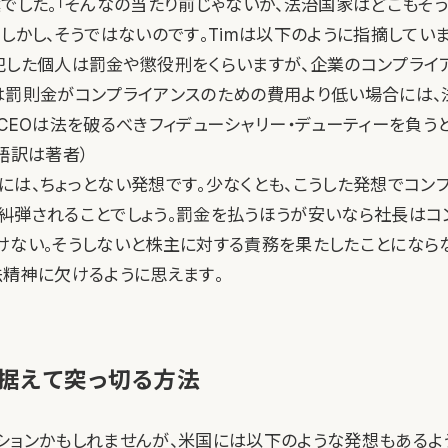
葉でした。「そんなの当たり前じゃないか、法治国家はどこもそう
しかし、そうではないのです。Timは以下のように指摘していま
犯した個人は罰金や懲役刑をくらいますが、企業のコンプライ
は罰則金がコンプライアンスのための費用より低い場合には、
ろCEOは法を破るべきフィデューシャリー・デューティーを負う
語訳は著者）
には、ちょっとない発想です。少なくとも、こうした発想でコン
糾弾されることでしょう。罰金を払うほうが安いなら社長はコ
けない。そうしないと株主に対する責務を果たしたことになら
法精神に欠けるように思えます。
据えて突っ切る方法
ションかもしれませんが、米国には以下のような発想もあるよ