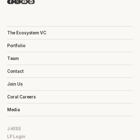
Facebook
X
YouTube
Spotify
The Ecosystem VC
Portfolio
Team
Contact
Join Us
Coral Careers
Media
J-KISS
LP Login