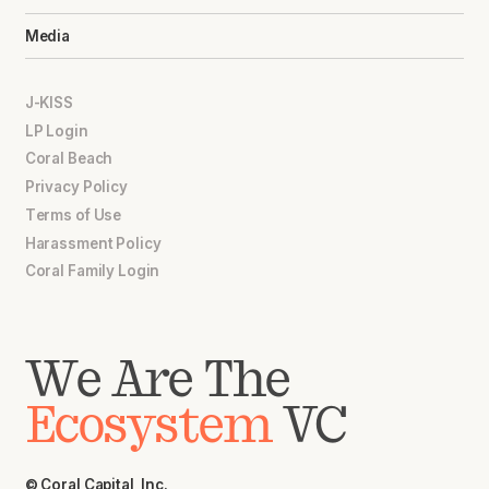
Media
J-KISS
LP Login
Coral Beach
Privacy Policy
Terms of Use
Harassment Policy
Coral Family Login
We Are The
Ecosystem
VC
© Coral Capital, Inc.