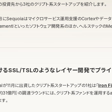
月の投資先から3社のクリプト系スタートアップを紹介します。
月にSequoiaはマイクロサービス運用支援のCortexやデ
ementlといったソフトウェア開発系のほか、ヘルステックのMed
けるSSL/TSLのようなレイヤー開発でプラ
apitalが11月に出資したクリプト系スタートアップの1社は「
Iron F
M（約31億円）の調達ラウンドには、クリプト系ファンドを運用する
ます。