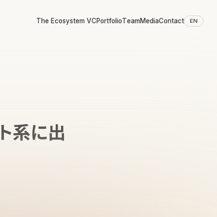
The Ecosystem VC
Portfolio
Team
Media
Contact
EN
リプト系に出