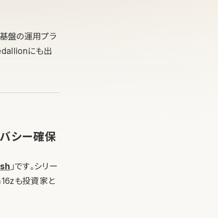
ータ基盤の運用プラ
allionにも出
イバシー確保
ish
」です。シリー
a16zも投資家と