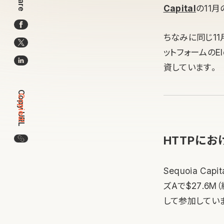
Share
Capital
の11
ちなみに同じ11
ットフォームのEl
資しています。
Copy URL
Copied!
HTTPにお
この記事のURLをコピー
Sequoia C
ズAで$27.6
して参加してい