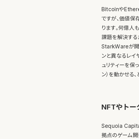
Bitcoinや
ですが、価値保
ります。何億人
課題を解決する
StarkWare
ンと異なるレイ
ュリティーを保っ
ン）を動かせる、
NFTやト
Sequoia C
拠点のゲーム開