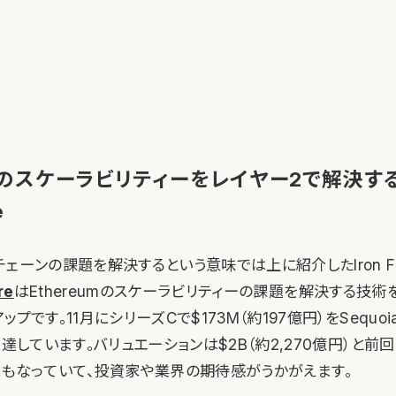
umのスケーラビリティーをレイヤー2で解決す
e
ェーンの課題を解決するという意味では上に紹介したIron F
re
はEthereumのスケーラビリティーの課題を解決する技術
プです。11月にシリーズCで$173M（約197億円）をSequoiaや
調達しています。バリュエーションは$2B（約2,270億円）と前
にもなっていて、投資家や業界の期待感がうかがえます。