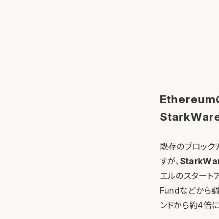
Ethere
StarkWar
既存のブロックチ
すが、
StarkWa
エルのスタートアッ
Fundなどから
ンドから約4倍