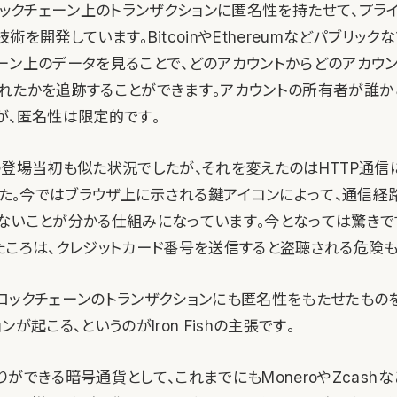
hはブロックチェーン上のトランザクションに匿名性を持たせて、プ
術を開発しています。BitcoinやEthereumなどパブリック
ーン上のデータを見ることで、どのアカウントからどのアカウン
れたかを追跡することができます。アカウントの所有者が誰か
が、匿名性は限定的です。
の登場当初も似た状況でしたが、それを変えたのはHTTP通信に
でした。今ではブラウザ上に示される鍵アイコンによって、通信
ないことが分かる仕組みになっています。今となっては驚きで
たころは、クレジットカード番号を送信すると盗聴される危険も
ロックチェーンのトランザクションにも匿名性をもたせたもの
が起こる、というのがIron Fishの主張です。
ができる暗号通貨として、これまでにもMoneroやZcashな