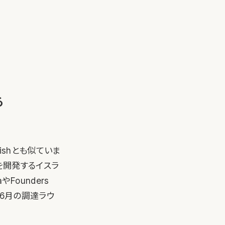
る
ishとも似ていま
を開発するイスラ
Founders
回6月の調達ラウ