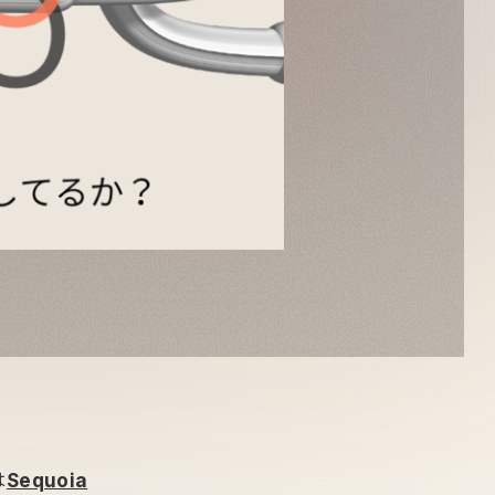
は
Sequoia