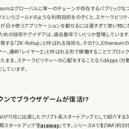
Ethereumはグローバルに単一のチェーンが存在するパブリック
存というゴールドのような利用目的をのぞくと、スケーラビリ
もが日々使うアプリケーションを載せるには遅すぎて使い物に
ための技術やアイデアは、過去数年でいくつか登場しています。
が開発する「ZK-Rollup」と呼ばれる技術も、その1つ。Ethereu
ヤー、通称「レイヤー2」と呼ばれる形で稼働することでブロッ
たまま、スケーラビリティーの心配をすることなくdApps（分
としています。
ークンでブラウザゲームが復活!?
apitalが11月に出資したクリプト系スタートアップとして紹介す
発スタートアップ「
Faraway
」です。シリーズAで$29M（約3