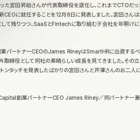
だった宮田昇始さんが代表取締役を退任し、これまでCTOだ
に新CEOに就任することを12月8日に発表しました。宮田さんはS
して残りつつ、SaaSとFintechに取り組む子会社を年明け
tal創業パートナーCEOのJames RineyはSmartHRに出資
社外取締役として同社の素晴らしい成長を見てきました。その
バトンタッチを発表したばかりの宮田さんと芹澤さんのお二人
l Capital創業パートナーCEO James Riney／同パートナ