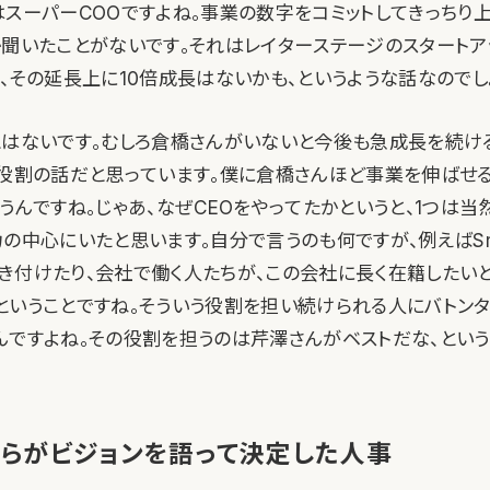
はスーパーCOOですよね。事業の数字をコミットしてきっちり
か聞いたことがないです。それはレイターステージのスタート
、その延長上に10倍成長はないかも、というような話なのでし
とはないです。むしろ倉橋さんがいないと今後も急成長を続け
の役割の話だと思っています。僕に倉橋さんほど事業を伸ばせ
うんですね。じゃあ、なぜCEOをやってたかというと、1つは
の中心にいたと思います。自分で言うのも何ですが、例えばSm
き付けたり、会社で働く人たちが、この会社に長く在籍したいと
ということですね。そういう役割を担い続けられる人にバトン
んですよね。その役割を担うのは芹澤さんがベストだな、という
補らがビジョンを語って決定した人事