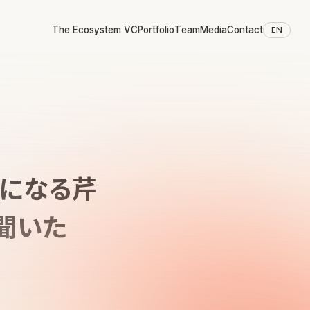
The Ecosystem VC
Portfolio
Team
Media
Contact
EN
Oになる芹
聞いた