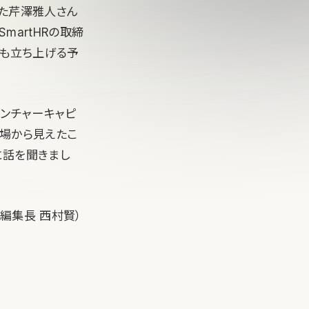
った芹澤雅人さん
martHRの取締
にも立ち上げる予
するベンチャーキャピ
立場から見えたこ
に話を聞きまし
ー兼編集長 西村賢）