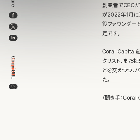
Share
創業者でCEO
が2022年1月
役ファウンダーと
定です。
Coral Capi
Copy URL
タリスト、また
Copied!
とを交えつつ、
た。
この記事のURLをコピー
（聞き手：Cora