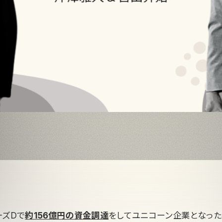
ーズDで
約156億円の資金調達
をしてユニコーン企業となったSm