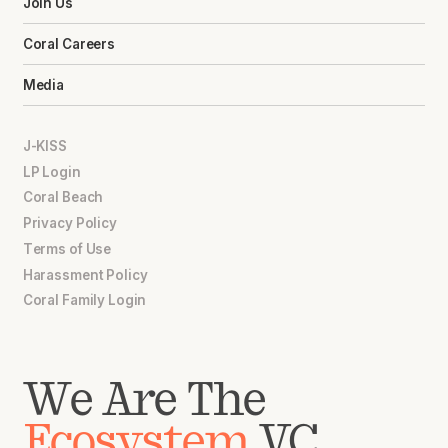
Join Us
Coral Careers
Media
J-KISS
LP Login
Coral Beach
Privacy Policy
Terms of Use
Harassment Policy
Coral Family Login
We Are The
Ecosystem
VC