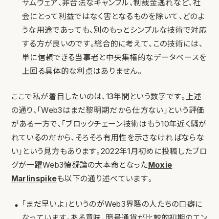
サムウェア、非合法なギャンブル、制裁金逃れなど、社
会にとって利益ではなく害となるものを除いて、どのよ
うな用途であっても、別のもっとシンプルな技術で対応
する方が良いのです。総合的に考えて、この技術には、
単に信頼できる当事者と中央集権的なデータベースを
上回る具体的な利点はありません。
ここで私が着目したいのは、13年間という数字です。上述
の通り、「Web3はまだ黎明期だから仕方ない」という評価
がある一方で、「ブロックチェーン技術はもう10年近く騒が
れているのだから、そろそろ有用性を示さなければならな
い」という見方もあります。2022年1月初めに投稿したブロ
グが一躍Web3懐疑論の大本命となった
Moxie
Marlinspike
も以下の通り述べています。
「まだ早いよ」というのがWeb3界隈の人たちの口癖に
なっています。ある意味、暗号通貨が比較的初期のエン