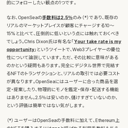
的にフォローしたい観点の1つです。
なお、OpenSeaの
手数料は2.5％
のみ（*）であり、既存の
リアルのマーケットプレイスが顧客にチャージする10〜
15%と比べて、圧倒的に低いという点には触れておくべき
でしょう。Chris Dixon氏は有名な「
Your take rate is my
opportunity
」というツイートで、Web3プレイヤーの優位
性について論説しています。ただ、その比較に意味がある
のかという疑問もあります。完全にデジタル世界で完結す
るNFTのトランザクションと、リアルの取引では必要コスト
が異なります。OpenSeaにはユーザーに合った商品を選
定・提案したり、物理的にモノを鑑定・保存・配送する機能
はありません。2.5％は安いのか、儲けすぎていないのか、
という評価は簡単ではない気がします。
（*）ユーザーはOpenSeaの手数料に加えて、Ethereum上