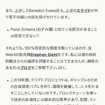
また、上述したBenedict Evans氏も、上述の
スライド
の中
で若干の疑いの目を投げかけています。
Ponzi Scheme（ねずみ講）と似ている部分があること
は否定できない？
それよりも、100%否定的な態度を取っているのが、反
Web3の急先鋒
Stephen Diehl
氏です。私には彼の技術
的観点からの論評を評価することはできませんが、興味の
ある方は
ブログ
をご参照下さい。曰く、
この13年間、クリプトプロジェクトは、ギャンブルのため
の合成資産バブルを作り、環境を破壊して、人々をだま
すことしかしていないのです。ブロックチェーンを使っ
た技術の拡張性には根本的な限界があり、犯罪、ラン