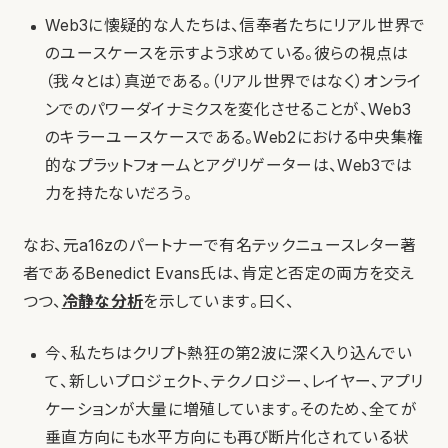
Web3に懐疑的な人たちは、信奉者たちにリアル世界で
のユースケースを示すよう求めている。彼らの視点は
（我々とは）真逆である。（リアル世界ではなく）オンライ
ンでのパワーダイナミクスを変化させることが、Web3
のキラーユースケースである。Web2における中央集権
的なプラットフォームとアグリゲーターは、Web3では
力を持たないだろう。
なお、元a16zのパートナーで有名テックニュースレター著
者であるBenedict Evans氏は、肯定と否定の両方を交え
つつ、
冷静な分析
を示しています。曰く、
今、私たちはクリプト熱狂の第2波に深く入り込んでい
て、新しいプロジェクト、テクノロジー、レイヤー、アプリ
ケーションが大量に増殖しています。そのため、全てが
垂直方向にも水平方向にも再び断片化されている状