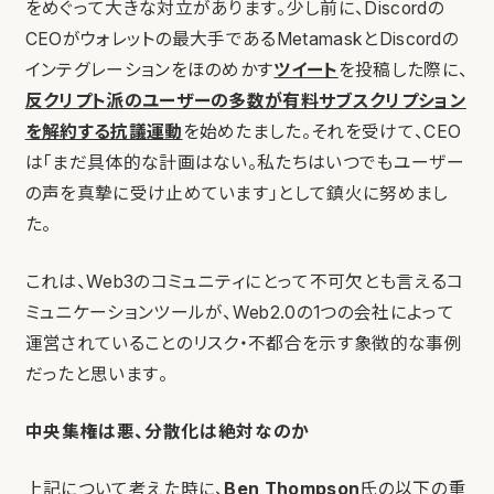
をめぐって大きな対立があります。少し前に、Discordの
CEOがウォレットの最大手であるMetamaskとDiscordの
インテグレーションをほのめかす
ツイート
を投稿した際に、
反クリプト派のユーザーの多数が有料サブスクリプション
を解約する抗議運動
を始めたました。それを受けて、CEO
は「まだ具体的な計画はない。私たちはいつでもユーザー
の声を真摯に受け止めています」として鎮火に努めまし
た。
これは、Web3のコミュニティにとって不可欠とも言えるコ
ミュニケーションツールが、Web2.0の1つの会社によって
運営されていることのリスク・不都合を示す象徴的な事例
だったと思います。
中央集権は悪、分散化は絶対なのか
上記について考えた時に、
Ben Thompson
氏の以下の重