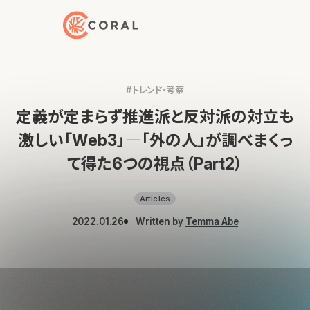
トップページへ戻る
#トレンド・考察
定義が定まらず推進派と反対派の対立も
激しい「Web3」―「外の人」が調べまくっ
て得た6つの視点（Part2）
Articles
2022.01.26
Written by
Temma Abe