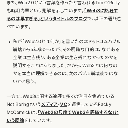
また、Web2.0という言葉を作ったと言われるTim O’Reilly
も時期尚早という見解を示しています。
「Web3に熱狂す
るのは早すぎる」というタイトルのブログ
で、以下の通り述
べています。
私が「Web2.0とは何か」を書いたのはドットコムバブル
崩壊から5年後だったが、その明確な目的は、なぜある
企業は生き残り、ある企業は生き残れなかったのかを
説明することにありました。だから、Web3とは何なの
かを本当に理解できるのは、次のバブル崩壊後ではな
いかと思う。
一方で、Web3に関する論評で多くの注目を集めている
Not Boringという
メディア
・
VC
を運営しているPacky
McCormickは、
「Web2の尺度でWeb3を評価するな」と
いう反論
をしています。