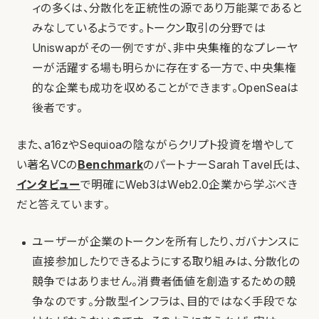
ィの多くは、分散化を正統性の源であり万能薬であると
みなしているようです。トークン取引の分野では
Uniswapがその一例ですが、非中央集権的なプレーヤ
ーが活躍する場も明らかに存在する一方で、中央集権
的な企業も成功を収めることができます。OpenSeaは
後者です。
また、a16zやSequioaの陰ながらクリプト投資を増やして
い著名VCの
Benchmark
のパートナーSarah Tavel氏は、
インタビュー
で明確にWeb3はWeb2.0企業から学ぶべき
だと答えています。
ユーザーが企業のトークンを所有したり、ガバナンスに
直接参加したりできるようにする取り組みは、分散化の
競争ではありません。消費者価値を創造するための競
争なのです。分散型インフラは、目的ではなく手段でな