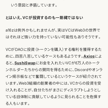
いう意図と矛盾しています。
とはいえ、VCが投資するのも一筋縄ではない
a16zは例外かもしれませんが、実はVCはWeb3の世界で
はそれほど強い力を持っていない可能性もありそうです。
VCがDAOに投資（トークンを購入）する権利を獲得するた
めに、四苦八苦しているケースもあるようです。
Axios
によ
ると、
SushiSwap
にお金を入れたいVCが6万人のトーク
ンホルダーたちからの賛同を得るために、Discordやオンラ
イン掲示板などで奮闘しているというケースが紹介されて
います。Web3組織の創業者の中には、VCからの投資を受
け入れることが、自分たちがまさにディスラプトしようとし
ている旧体制に貢献しているように見られることを危惧す
る人もいます。