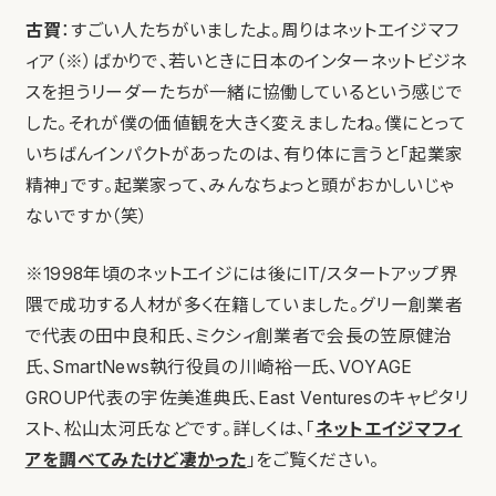
古賀
：すごい人たちがいましたよ。周りはネットエイジマフ
ィア（※）ばかりで、若いときに日本のインターネットビジネ
スを担うリーダーたちが一緒に協働しているという感じで
した。それが僕の価値観を大きく変えましたね。僕にとって
いちばんインパクトがあったのは、有り体に言うと「起業家
精神」です。起業家って、みんなちょっと頭がおかしいじゃ
ないですか（笑）
※1998年頃のネットエイジには後にIT/スタートアップ界
隈で成功する人材が多く在籍していました。グリー創業者
で代表の田中良和氏、ミクシィ創業者で会長の笠原健治
氏、SmartNews執行役員の川崎裕一氏、VOYAGE
GROUP代表の宇佐美進典氏、East Venturesのキャピタリ
スト、松山太河氏などです。詳しくは、「
ネットエイジマフィ
アを調べてみたけど凄かった
」をご覧ください。