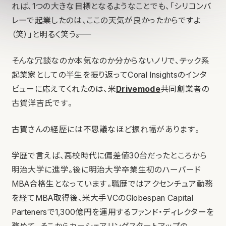
れば、1つの大きな目標となるようなことでも、「シリコンバ
レーで起業したのは、ここの天気が良かったからですよ
（笑）」と明るく笑う――。
そんな冗談なのか本気なのか分からないノリで、テック系
起業家としての半生を振り返ってCoral Insightsのインタ
ビューに応えてくれたのは、米
Drivemode
共同創業者の
古賀洋吉氏です。
古賀さんの経歴には不思議なほど振れ幅があります。
学歴で言えば、高校時代に偏差値30台だったところから
明治大学に進学。後に明治大学卒業生初のハーバード
MBA合格生となっています。職歴ではアクセンチュア勤務
を経てMBA取得後、米大手VCのGlobespan Capital
Partenersで1,300億円を運用するファンド・ディレクターを