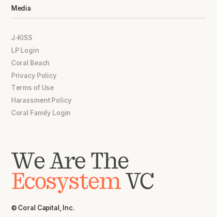
Media
J-KISS
LP Login
Coral Beach
Privacy Policy
Terms of Use
Harassment Policy
Coral Family Login
We Are The
Ecosystem
VC
© Coral Capital, Inc.