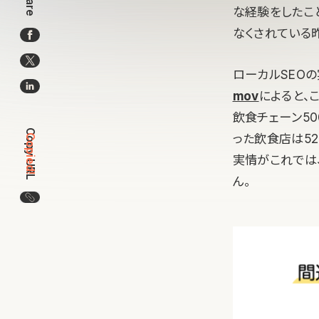
Share
な経験をしたこ
なくされている
ローカルSEO
mov
によると、
飲食チェーン50
Copy URL
った飲食店は5
Copied!
実情がこれでは
ん。
この記事のURLをコピー