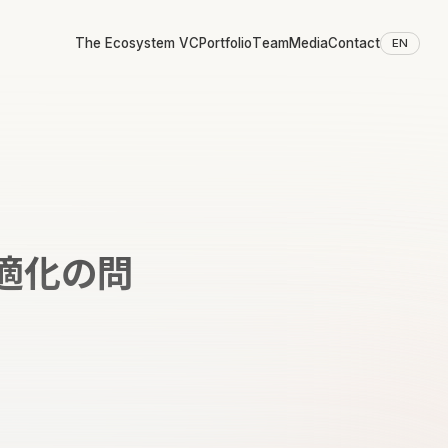
The Ecosystem VC
Portfolio
Team
Media
Contact
EN
最適化の問