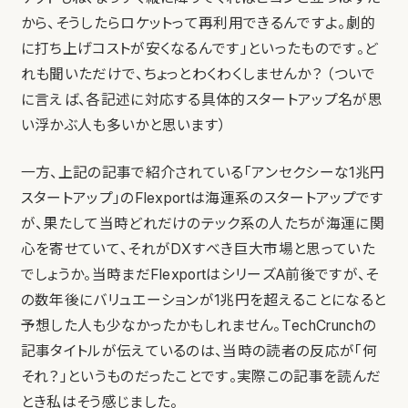
から、そうしたらロケットって再利用できるんですよ。劇的
に打ち上げコストが安くなるんです」といったものです。ど
れも聞いただけで、ちょっとわくわくしませんか？ （ついで
に言えば、各記述に対応する具体的スタートアップ名が思
い浮かぶ人も多いかと思います）
一方、上記の記事で紹介されている「アンセクシーな1兆円
スタートアップ」のFlexportは海運系のスタートアップです
が、果たして当時どれだけのテック系の人たちが海運に関
心を寄せていて、それがDXすべき巨大市場と思っていた
でしょうか。当時まだFlexportはシリーズA前後ですが、そ
の数年後にバリュエーションが1兆円を超えることになると
予想した人も少なかったかもしれません。TechCrunchの
記事タイトルが伝えているのは、当時の読者の反応が「何
それ？」というものだったことです。実際この記事を読んだ
とき私はそう感じました。