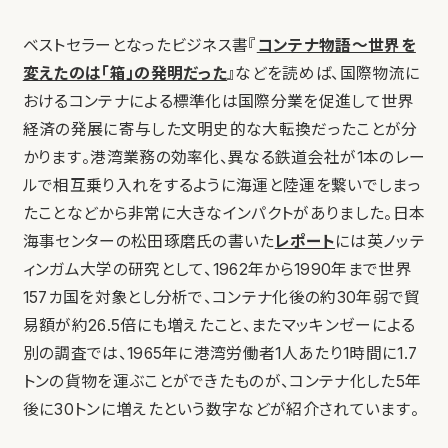
ベストセラーとなったビジネス書『
コンテナ物語〜世界を
変えたのは「箱」の発明だった
』などを読めば、国際物流に
おけるコンテナによる標準化は国際分業を促進して世界
経済の発展に寄与した文明史的な大転換だったことが分
かります。港湾業務の効率化、異なる鉄道会社が1本のレー
ルで相互乗り入れをするように海運と陸運を繋いでしまっ
たことなどから非常に大きなインパクトがありました。日本
海事センターの松田琢磨氏の書いた
レポート
には英ノッテ
ィンガム大学の研究として、1962年から1990年まで世界
157カ国を対象とし分析で、コンテナ化後の約30年弱で貿
易額が約26.5倍にも増えたこと、またマッキンゼーによる
別の調査では、1965年に港湾労働者1人あたり1時間に1.7
トンの貨物を運ぶことができたものが、コンテナ化した5年
後に30トンに増えたという数字などが紹介されています。