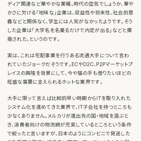
ディア関連など華やかな業種。時代の空気でしょうか、華や
かさに欠ける「地味な」企業は、収益性や将来性、社会的意
義などと関係なく、学生には人気がなかったようです。そう
した企業は「大学名を名乗るだけで内定が出る」などと揶
揄された、というのです。
実は、これは宅配事業を行うある流通大手について言わ
れていたジョークだそうです。ECやD2C、P2Pマーケットプ
レイスの興隆を背景にして、今や猫の手も借りたいほどの
旺盛な需要に支えられるホットな業界です。
大手に限って言えば比較的早い時期からITを取り入れた
システム化を進めてきた業界で、IT子会社を持つところも
少なくありません。メルカリが進出先の国・地域を選ぶと
き、消費者向けの物流網が充実しているところという条件
で絞ったと言いますが、日本のようにコンビニで発送した