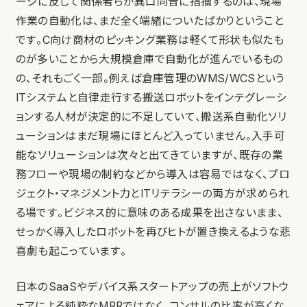
ージに反して関係者らが異口同音に指摘するのは、現場
作業の自動化は、まだ全く端緒についたばかりということ
です。C向け商材のピッキング業務は軽くて形状も似たも
のが多いことから大規模倉庫で自動化が進んでいるもの
の、それもごく一部。例えば倉庫管理のWMS/WCSという
ITシステムと自律走行する搬送ロボットをインテグレーシ
ョンする人材が決定的に不足していて、搬送系自動化ソリ
ューションはまだ現場にほとんど入っていません。入手可
能なソリューションは次々と出てきていますが、既存の業
務フローや現場の制約などから導入は容易ではなく、プロ
ジェクト・マネジメント力とITリテラシーの両方が求められ
る場です。ビジネス的に意味のある成果を出さないまま、
せっかく導入したロボットを再びヒトが置き換えるような悲
喜劇も起こっています。
日本のSaaSやデバイス系スタートアップの売上がソフトウ
ェアによる純粋なMRRではなく、コンサルの比率が高くな