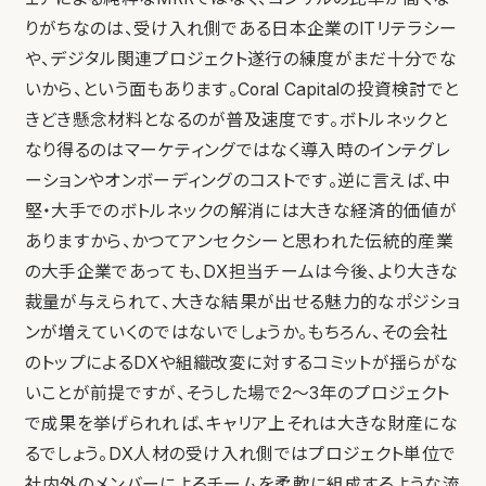
りがちなのは、受け入れ側である日本企業のITリテラシー
や、デジタル関連プロジェクト遂行の練度がまだ十分でな
いから、という面もあります。Coral Capitalの投資検討でと
きどき懸念材料となるのが普及速度です。ボトルネックと
なり得るのはマーケティングではなく導入時のインテグレ
ーションやオンボーディングのコストです。逆に言えば、中
堅・大手でのボトルネックの解消には大きな経済的価値が
ありますから、かつてアンセクシーと思われた伝統的産業
の大手企業であっても、DX担当チームは今後、より大きな
裁量が与えられて、大きな結果が出せる魅力的なポジショ
ンが増えていくのではないでしょうか。もちろん、その会社
のトップによるDXや組織改変に対するコミットが揺らがな
いことが前提ですが、そうした場で2〜3年のプロジェクト
で成果を挙げられれば、キャリア上それは大きな財産にな
るでしょう。DX人材の受け入れ側ではプロジェクト単位で
社内外のメンバーによるチームを柔軟に組成するような流