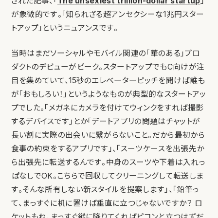
された記事、「
The unsexiest trillion-dollar startup
」
が象徴的です。「知られざる超アンセクシーな1兆円スター
トアップ」というニュアンスです。
当時はまだソーシャルやモバイル関連の「華のある」プロ
ダクトのデビューがピーク。スタートアップでもC向けが注
目を集めていて、15秒のエレベーターピッチを聞けば誰も
が「おもしろい！」というようなものが典型的なスタートアッ
プでした。「メガネにカメラを付けてウィンクをすれば撮影
するデバイスです」とか「デートアプリの問題はチャットが
長い割に実際の出会いに繋がらないこと。だから最初から
食事の約束をするアプリです」、「スーツケースを出張先か
ら出張先に転送するんです。中身のスーツや下着は入れっ
ぱなしでOK。こちらで回収してクリーニングして転送しま
す。そんな所有しない新スタイルを提案します」、「鉛筆っ
て、まっすぐに机に置けば垂直に立つじゃないですか？ ロ
ケットもね、まっすぐ縦に降りてくればピコンと立つはずだ