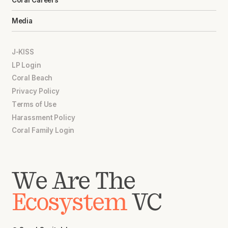
Media
J-KISS
LP Login
Coral Beach
Privacy Policy
Terms of Use
Harassment Policy
Coral Family Login
We Are The
Ecosystem
VC