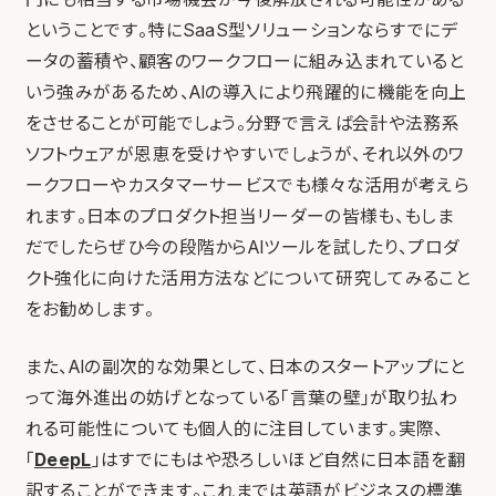
ということです。特にSaaS型ソリューションならすでにデ
ータの蓄積や、顧客のワークフローに組み込まれていると
いう強みがあるため、AIの導入により飛躍的に機能を向上
をさせることが可能でしょう。分野で言えば会計や法務系
ソフトウェアが恩恵を受けやすいでしょうが、それ以外のワ
ークフローやカスタマーサービスでも様々な活用が考えら
れます。日本のプロダクト担当リーダーの皆様も、もしま
だでしたらぜひ今の段階からAIツールを試したり、プロダ
クト強化に向けた活用方法などについて研究してみること
をお勧めします。
また、AIの副次的な効果として、日本のスタートアップにと
って海外進出の妨げとなっている「言葉の壁」が取り払わ
れる可能性についても個人的に注目しています。実際、
「
DeepL
」はすでにもはや恐ろしいほど自然に日本語を翻
訳することができます。これまでは英語がビジネスの標準