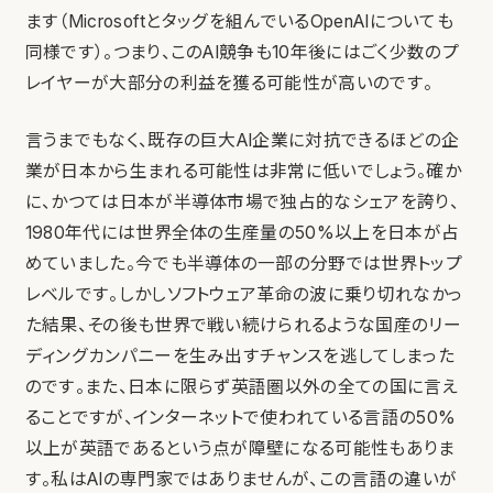
ます（Microsoftとタッグを組んでいるOpenAIについても
同様です）。つまり、このAI競争も10年後にはごく少数のプ
レイヤーが大部分の利益を獲る可能性が高いのです。
言うまでもなく、既存の巨大AI企業に対抗できるほどの企
業が日本から生まれる可能性は非常に低いでしょう。確か
に、かつては日本が半導体市場で独占的なシェアを誇り、
1980年代には世界全体の生産量の50%以上を日本が占
めていました。今でも半導体の一部の分野では世界トップ
レベルです。しかしソフトウェア革命の波に乗り切れなかっ
た結果、その後も世界で戦い続けられるような国産のリー
ディングカンパニーを生み出すチャンスを逃してしまった
のです。また、日本に限らず英語圏以外の全ての国に言え
ることですが、インターネットで使われている言語の50%
以上が英語であるという点が障壁になる可能性もありま
す。私はAIの専門家ではありませんが、この言語の違いが