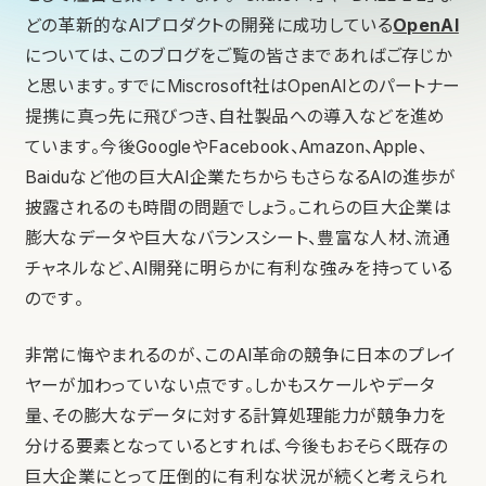
どの革新的なAIプロダクトの開発に成功している
OpenAI
については、このブログをご覧の皆さまであればご存じか
と思います。すでにMiscrosoft社はOpenAIとのパートナー
提携に真っ先に飛びつき、自社製品への導入などを進め
ています。今後GoogleやFacebook、Amazon、Apple、
Baiduなど他の巨大AI企業たちからもさらなるAIの進歩が
披露されるのも時間の問題でしょう。これらの巨大企業は
膨大なデータや巨大なバランスシート、豊富な人材、流通
チャネルなど、AI開発に明らかに有利な強みを持っている
のです。
非常に悔やまれるのが、このAI革命の競争に日本のプレイ
ヤーが加わっていない点です。しかもスケールやデータ
量、その膨大なデータに対する計算処理能力が競争力を
分ける要素となっているとすれば、今後もおそらく既存の
巨大企業にとって圧倒的に有利な状況が続くと考えられ