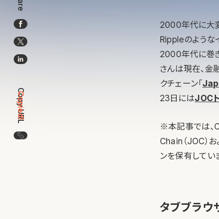
Share
2000年代に大変
Rippleのよ
2000年代に巻
さんは現在、金
クチェーン「
Jap
Copy URL
Copied!
23日には
JOC
※本記事では、Cor
この記事のURLをコピー
Chain（JOC
ンを保有してい
タブブラウ