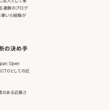
、後に法人として事
る凄腕のプログ
に導いた経験が
断の決め手
an Open
創業CTOとしての近
績のある近藤さ