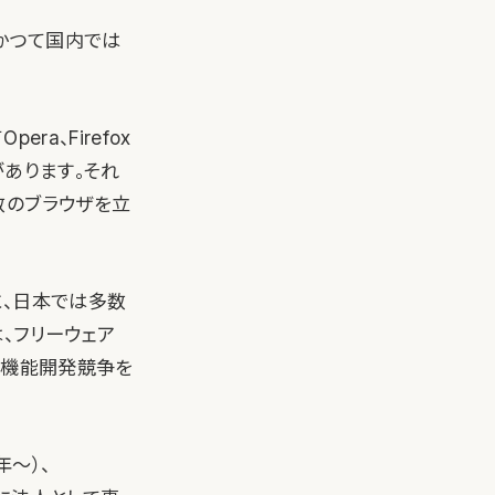
、かつて国内では
era、Firefox
があります。それ
数のブラウザを立
に、日本では多数
、フリーウェア
な機能開発競争を
年〜）、