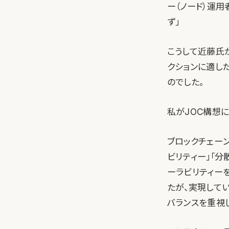
ー（ノード）運
ず」
こうして近藤氏が
クションに適し
のでした。
私がJOC構想
ブロックチェーン
ビリティー」「分
ーラビリティー
たが、実現して
バランスを重視