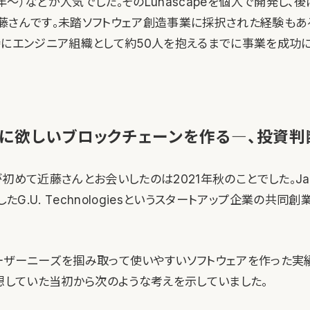
2004年〜）などが人気でした。そのLunascapeを個人で開発し
藤さんです。未踏ソフトウェア創造事業に採択された経験もあ
時にエンジニア組織として約50人を抱えるまでに事業を成功
に欲しいブロックチェーンを作る―、投資判
italが初めて近藤さんとお会いしたのは2021年秋のことでした。Jap
したG.U. Technologiesというスタートアップ企業の共同
ーザーニーズを掴み取って使いやすいソフトウェアを作った実
構想していた当初から次のような考えを示していました。