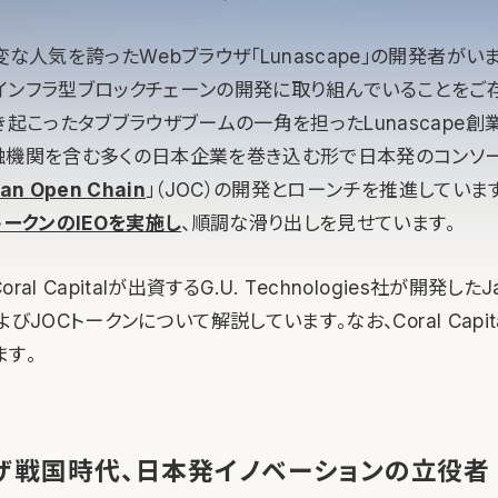
な人気を誇ったWebブラウザ「Lunascape」の開発者がいま、
うなインフラ型ブロックチェーンの開発に取り組んでいることをご
き起こったタブブラウザブームの一角を担ったLunascape
融機関を含む多くの日本企業を巻き込む形で日本発のコンソ
an Open Chain
」（JOC）の開発とローンチを推進しています
トークンのIEOを実施し
、順調な滑り出しを見せています。
al Capitalが出資するG.U. Technologies社が開発したJa
）およびJOCトークンについて解説しています。なお、Coral Capi
ます。
ザ戦国時代、日本発イノベーションの立役者