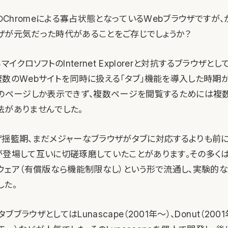
eのChromeによる寡占状態となっているWebブラウザですが
ザが元気だった時代があることをご存じでしょうか？
イクロソフトのInternet Explorerと対抗するブラウザとしてOp
複数のWebサイトを同時に扱える「タブ」機能を導入した時期
つのページしか表示できず、複数ページを閲覧するためには複
法がありませんでした。
ザ揺籃期、まだメジャーなブラウザがタブに対応するよりも前
が登場して互いに切磋琢磨していたことがあります。その多くは
アウェア（有償版なら機能制限なし）という形で流通し、実験的
した。
ブラウザとしてはLunascape（2001年〜）、Donut（2001