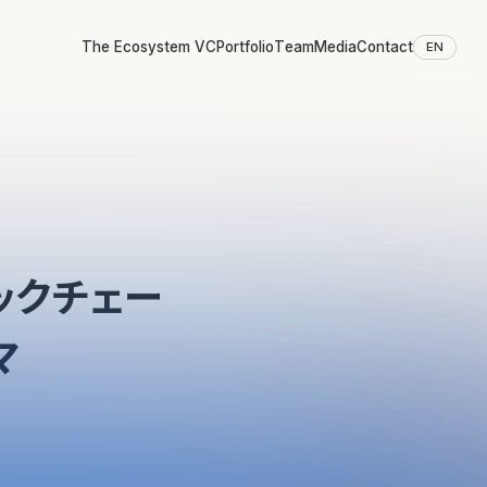
The Ecosystem VC
Portfolio
Team
Media
Contact
EN
ックチェー
マ