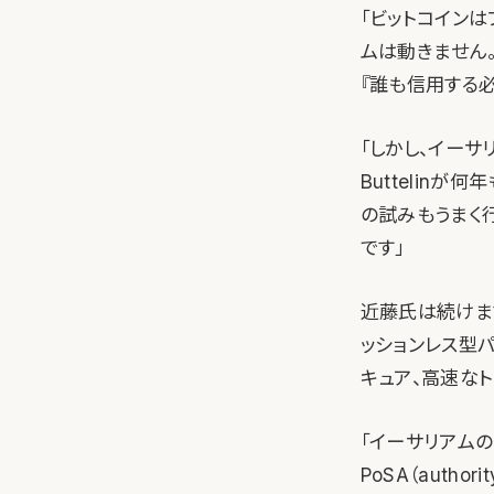
「ビットコイン
ムは動きません
『誰も信用する
「しかし、イーサ
Buttelin
の試みもうまく
です」
近藤氏は続けま
ッションレス型
キュア、高速な
「イーサリアム
PoSA（aut