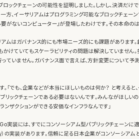
はブロックチェーンの可能性を証明しました。しかし、決済だけで
。一方、イーサリアムはプログラミング可能なブロックチェーン
必要がないコンピューター』が登場したわけです。その本命のは
リアムはガバナンス的にも市場ニーズ的にも課題があります。創始者
が何年もかけていてもスケーラビリティの問題は解決していません。
行っていません。ガバナンス面で言えば、方針変更について予
す。「でも、企業などが本当にほしいものは何か？ と考えると
パブリックチェーンである必要はないんです。みんながほしい
トランザクションができる安価なインフラなんです」
のGo実装には、すでにコンソーシアム型パブリックチェーンに
hority）の実装があります。信頼に足る日本企業がコンソーシア