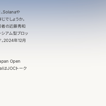
Solanaや
存じでしょうか。
創業者の近藤秀和
ーシアム型ブロッ
。2024年12月
pan Open
talはJOCトーク