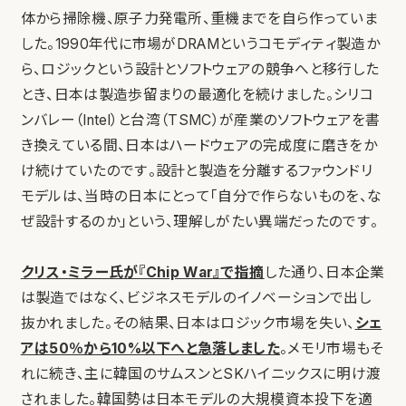
体から掃除機、原子力発電所、重機までを自ら作っていま
した。1990年代に市場がDRAMというコモディティ製造か
ら、ロジックという設計とソフトウェアの競争へと移行した
とき、日本は製造歩留まりの最適化を続けました。シリコ
ンバレー（Intel）と台湾（TSMC）が産業のソフトウェアを書
き換えている間、日本はハードウェアの完成度に磨きをか
け続けていたのです。設計と製造を分離するファウンドリ
モデルは、当時の日本にとって「自分で作らないものを、な
ぜ設計するのか」という、理解しがたい異端だったのです。
クリス・ミラー氏が『Chip War』で指摘
した通り、日本企業
は製造ではなく、ビジネスモデルのイノベーションで出し
抜かれました。その結果、日本はロジック市場を失い、
シェ
アは50％から10%以下へと急落しました
。メモリ市場もそ
れに続き、主に韓国のサムスンとSKハイニックスに明け渡
されました。韓国勢は日本モデルの大規模資本投下を適