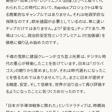
美徳が「効率」から「レジリエンス（回復力）」へと取って代
わられたこの時代において、Rapidusプロジェクトは単な
る商業的なギャンブルではありません。それは地政学的な
保険なのです。欧米諸国が必要としているのは、単に速い
チップだけではありません。より「安全な」チップであり、市
場はついに、政治的安定性というプレミアム（付加価値）を
価格に織り込み始めたのです。
千歳の雪原に建設クレーンが立ち並ぶ光景は、デジタル時
代の重心が移動したことを告げています。日本は「ガラパ
ゴス」の眠りから覚めましたが、それは時代遅れになったこ
とを悟るためではありませんでした。まさに日本が提供す
る精度、安定、そして信頼を、世界が巡り巡って再び評価す
るようになったことに気づくためだったのです。
「日本が半導体戦争に敗れた」というナラティブは、時期尚