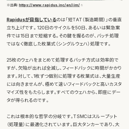
※出典：
https://www.rapidus.inc/en/iim/
Rapidusが目指している
のは「短TAT（製造期間）」の垂直
立ち上げです。 120日のサイクルを50日、あるいは緊急案
件では15日まで短縮する。その鍵を握るのが、バッチ処理
ではなく徹底した枚葉式（シングルウェハ）処理です。
25枚のウェハをまとめて処理するバッチ方式は効率的で
すが、欠陥が出れば全滅し、フィードバックに時間がかかり
ます。対して、1枚ずつ個別に処理する枚葉式は、大量生産
には向きませんが、極めて速いフィードバックと高いカスタ
マイズ性をもたらします。すべてのウェハから、即座にデー
タが得られるのです。
これは根本的な哲学の分岐です。TSMCはスループット
（処理量）に最適化されています。巨大タンカーであり、大