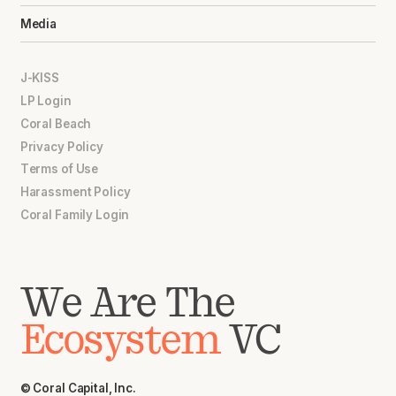
Media
J-KISS
LP Login
Coral Beach
Privacy Policy
Terms of Use
Harassment Policy
Coral Family Login
We Are The
Ecosystem
VC
© Coral Capital, Inc.