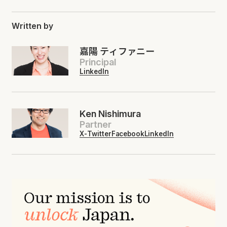
Written by
嘉陽 ティファニー
Principal
LinkedIn
Ken Nishimura
Partner
X-Twitter
Facebook
LinkedIn