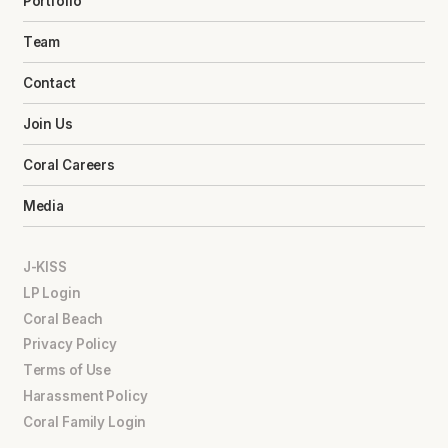
Portfolio
Team
Contact
Join Us
Coral Careers
Media
J-KISS
LP Login
Coral Beach
Privacy Policy
Terms of Use
Harassment Policy
Coral Family Login