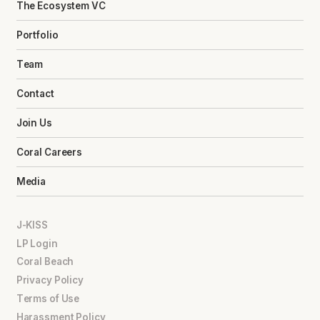
The Ecosystem VC
Portfolio
Team
Contact
Join Us
Coral Careers
Media
J-KISS
LP Login
Coral Beach
Privacy Policy
Terms of Use
Harassment Policy