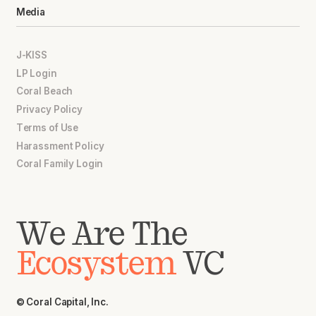
Media
J-KISS
LP Login
Coral Beach
Privacy Policy
Terms of Use
Harassment Policy
Coral Family Login
We Are The
Ecosystem
VC
© Coral Capital, Inc.