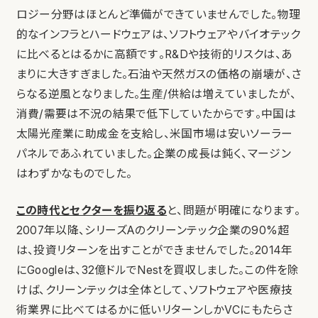
ロジー分野はほとんど準備ができていませんでした。物理
的なインフラとハードウェアは、ソフトウェアやバイオテック
に比べるとはるかに高額です。R&Dや技術的リスクは、あ
まりに大きすぎました。石油や天然ガスの価格の崩壊が、さ
らなる逆風となりました。生産/供給は増えていましたが、
消費/需要は不況の結果で低下していたからです。中国は
太陽光産業に助成金を支給し、米国市場は安いソーラー
パネルであふれていました。企業の成長は鈍く、マージン
はわずかなものでした。
この時代とセクターを振り返る
と、問題が明確になります。
2007年以降、シリーズAのクリーンテック企業の90%超
は、投資リターンを出すことができませんでした。2014年
にGoogleは、32億ドルでNestを買収しました。この件を除
けば、クリーンテックは全体として、ソフトウェアや医療技
術業界に比べてはるかに低いリターンしかVCにもたらさ