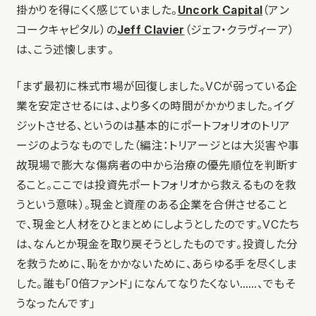
掛かりを得にくく感じていました。
Uncork Capital
（アン
コークキャピタル）の
Jeff Clavier
（ジェフ・クラヴィーア）
は、こう述懐します。
「まず最初に株式市場が回復しました。VCが弱っている企
業を安定させるには、より多くの時間がかかりました。イグ
ジットさせる、というのは基本的にポートフォリオのトリア
ージのようなものでした（編注：トリアージとは大災害や事
故現場で膨大な傷病者の中から治療の優先順位を判断す
ること。ここでは投資先ポートフォリオから救えるものを救
うという意味）。現金と資産のある企業を合併させること
で、現金と人材をひとまとめにしようとしたのです。VCたち
は、なんとか現金を取り戻そうとしたものです。投資した分
を救うために、恥をかかないために、あらゆる手を尽くしま
した。誰も「0倍ファンド」になんてなりたくない……、でもそ
うなったんです」