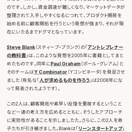
のです。しかし、資金調達が難しくなり、マーケットデータが
整理されて入手しやすくなるにつれて、プロダクト開発を
始める前に顧客開拓を行うという発想が強まり、それが現
在にいたるまでドグマとなっています。
Steve Blank
（スティーブ・ブランク）の「
アントレプレナー
の教科書
」は、このような発想を2005年に書籍としてまと
めたものです。同年に
Paul Graham
（ポール・グレアム）と
そのチームは
Y Combinator
（Yコンビネータ）を発足させ
ました（有名な「
人が求めるものを作ろう
」は2008年にな
って発表されたようです）。
この2人は、顧客開拓や素早い反復を重視するということ
など一連の考え方を広めるとともに、そうしたアプローチ
に実効性があることを示しましたた。さらに、この2人を弟
子たちが引き継ぎました。Blankは「
リーンスタートアップ
」