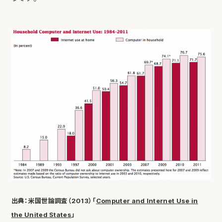
出典：米国世論調査（2013）「
Computer and Internet Use in
the United States
」