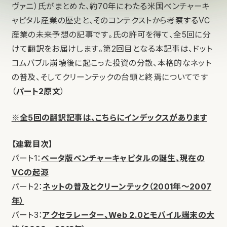
ヴァニ）氏がまとめた、約70年にわたる米国ベンチャーキ
ャピタル産業の歴史と、そのコンテクストから考察するVC
産業の未来予想の記事です。氏の許可を得て、全5回に分
けて翻訳をお届けします。第2回目となる本記事は、ドット
コムバブル崩壊後に起こった投資の分散、本格的なネット
の普及、そしてクリーンテックの台頭と終焉についてです
（
パート2原文
）
※全5回の翻訳記事は、こちらにインデックスがあります
【連載目次】
パート1：
ベータ版ベンチャーキャピタルの誕生、現在の
VCの起源
パート2：
ネットの普及とクリーンテック（2001年～2007
年）
パート3：
アクセラレーター、Web 2.0とモバイル端末の大