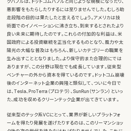
クバブルは、ドットコムバブルと同じような規模になったり、
悪影響をもたらしたりするには至りませんでした。むしろ助
走段階の目的は果たしたと言えるでしょう。アメリカは技
術面でのイノベーションに沸き立ち、到来するとされたより
良い未来に期待したのです。これらの付加的な利益は、米
国政府による投資継続を正当化するものとなり、風力や太
陽光の大幅な普及はもちろん、新しいカテゴリーの職業を
生み出すこととなりました。より保守的また合理的にでは
ありますが、この分野は現在でも成長しています。従来型
ベンチャーの外から資本を得ているのです。ドットコム崩壊
後のインターネット企業の興隆と類似して、ついに今日で
は、Tesla、ProTerra（プロテラ）、SunRun（サンラン）といっ
た、成功を収めるクリーンテック企業が出てきています。
従来型のテック系VCにとって、業界が新しいプラットフォ
ームを得たり発展を遂げたりするのは、このリーマンショッ