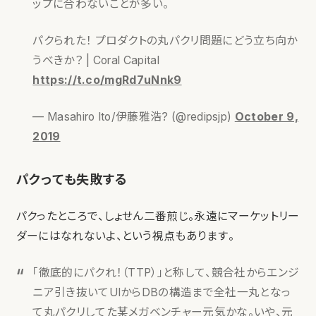
ップに合わないことが多い。
パクられた！ プロダクトの丸パクリ問題にどう立ち向か
うべきか？ | Coral Capital
https://t.co/mgRd7uNnk9
— Masahiro Ito/伊藤雅浩? (@redipsjp)
October 9,
2019
パクっても失敗する
パクったところで、しょせん二番煎じ。永遠にマーケットリー
ダーにはなれないよ、という視点もあります。
「徹底的にパクれ！（TTP）」と称して、競合社からエンジ
ニア引き抜いてUIからDBの構造まで全社一丸となっ
て丸パクリしてた某メガベンチャー元気かな。いや、元