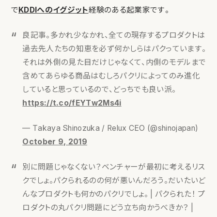
で
KDDIへのイグジット
経験のある起業家です。
良記事。多かれ少なかれ、全ての現存するプロダクトは
過去先人たちの知恵を必ず何かしらはパクっています。
それは外側の見た目だけじゃなくて、内側のモデルまで
含めてあらゆる商品はむしろパクリによってのみ進化
していると思っているので、どっちでも良い派。
https://t.co/fEYTw2Ms4i
— Takaya Shinozuka / Relux CEO (@shinojapan)
October 9, 2019
別に問題じゃなくない？ベンチャーが最初に考えるリス
クでしょ。パクられるのの何が悪いんだろう。だいたいど
んなプロダクトも何かのパクリでしょ。 | パクられた！ プ
ロダクトの丸パクリ問題にどう立ち向かうべきか？ |