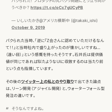
パクられた！ プロダクトの丸パクリ問題にどう立ち向か
うべきか？
https://t.co/oCc7gUCyPB
— いしいたかき@アメリカ横断中 (@takaki_ishii)
October 9, 2019
パクられた当時、「逆に『Z会さんに認めていただけるなん
て！！』と当時社内で盛り上がったのが懐かしいですね…
（遠い目）」という感慨を持ったそうです。石井氏は提供価
値が同じであれば似たようなUIに収斂するのは当たり前
という点も指摘しています。
その後の
ツイッター上の私とのやり取り
で出てきた論点
は、リーン開発（アジャイル開発）と、ウォーターフォール型
発注の違いです。
そうなんですよね。