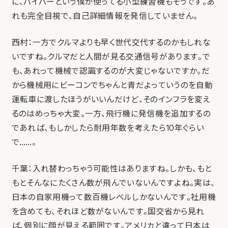
に、パイパーという僕が使ってる小型練習機もそうです。あ
れも完全目視で、自己詳細情報を発信していません。
西村：一方でクルマよりも早く世代交代するのかもしれな
いですね。クルマだと人間が見る交通信号があります。で
も、あれって機械で認識するのが大変じゃないですか。だ
から機械用にビーコンでちゃんと青だよっていうのを自動
運転車に渡したほうがいいんだけど、そのインフラを変え
るのはめっちゃ大変。一方、飛行機に発信機を追加するの
であれば、もしかしたら耐用年数を考えたら10年ぐらい
で……。
千葉：入れ替わっちゃう可能性はありますね。しかも、もと
もとそんなにたくさん数が飛んでいないんですよね。実は、
日本の自家用機って数百機レベルしかないんです。社用機
を含めても、それほど数がないんです。国交省から見れ
ば、個別に顔が見える範囲です。アメリカと違って日本は