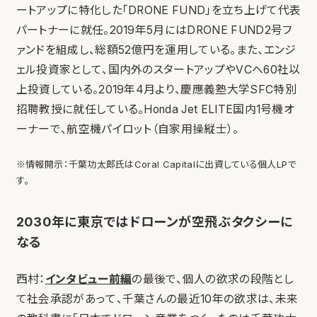
ートアップに特化した「DRONE FUND」を立ち上げて代表
パートナーに就任。2019年5月にはDRONE FUND2号フ
ァンドを組成し、総額52億円を運用している。また、エンジ
ェル投資家として、国内外のスタートアップやVCへ60社以
上投資している。2019年4月より、慶應義塾大学SFC特別
招聘教授に就任している。Honda Jet ELITE国内1号機オ
ーナーで、航空機パイロット（自家用操縦士）。
※情報開示：千葉功太郎氏はCoral Capitalに出資している個人LPで
す。
2030年に東京ではドローンが空飛ぶタクシーに
なる
西村：
インタビュー前編
の最後で、個人の欲求の段階とし
て社会承認があって、千葉さんの最近10年の欲求は、未来