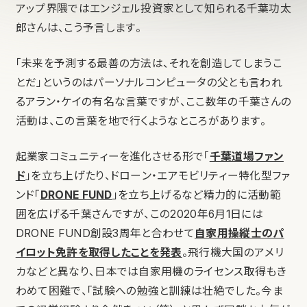
アップ界隈ではエンジェル投資家として知られる千葉功太
郎さんは、こう予言します。
「未来を予測する最善の方法は、それを創造してしまうこ
とだ」というのはパーソナルコンピュータの父とも言われ
るアラン・ケイの有名な言葉ですが、ここ数年の千葉さんの
活動は、この言葉を地で行くようなところがあります。
起業家コミュニティーを進化させる形で「
千葉道場ファン
ド
」を立ち上げたり、ドローン・エアモビリティー特化型ファ
ンド「
DRONE FUND
」を立ち上げるなど精力的に活動範
囲を広げる千葉さんですが、この2020年6月1日には
DRONE FUND創設3周年と合わせて
自家用操縦士のパ
イロット免許を取得したことを発表
。飛行機大国のアメリ
カなどと異なり、日本では自家用機のライセンス取得もき
わめて困難で、「試験への勉強と訓練は壮絶でした。今ま