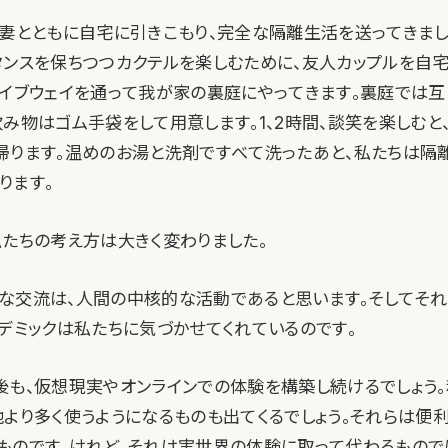
、妻とともに自宅に引きこもり、完全な隔離生活を送ってきまし
タンスを保ちつつカクテルを楽しむために、友人カップルを自
ライブウェイを通って我が家の裏庭にやってきます。裏庭では互
飲み物はゴム手袋をして用意します。1、2時間、談笑を楽しむと
帰ります。温めのお湯と洗剤ですべて洗ったあと、私たちは隔
ります。
私たちの考え方は大きく変わりました。
な交流は、人間の中核的な活動であると思います。そしてそ
ンデミックは私たちに気づかせてくれているのです。
後も、仮想現実やオンラインでの体験を構築し続けるでしょう
他より多く使うようになるものも出てくるでしょう。それらは便利
ものです。けれど、それは実世界の体験に取って代わるもので