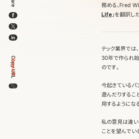
Share
務める、Fred 
Life
」を翻訳し
テック業界では、実
30年で作られ
Copy URL
Copied!
のです。
今起きているパ
この記事のURLをコピー
遊んだりするこ
用するようにな
私の意見は違い
ことを望んでい