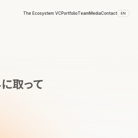
The Ecosystem VC
Portfolio
Team
Media
Contact
EN
界に取って