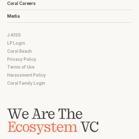
Coral Careers
Media
J-KISS
LP Login
Coral Beach
Privacy Policy
Terms of Use
Harassment Policy
Coral Family Login
We Are The
Ecosystem
VC