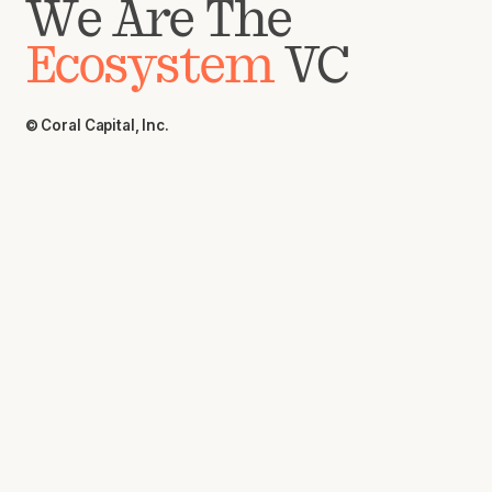
We Are The
Ecosystem
VC
© Coral Capital, Inc.