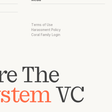
Terms of Use
Harassment Policy
Coral Family Login
re The
ystem
VC