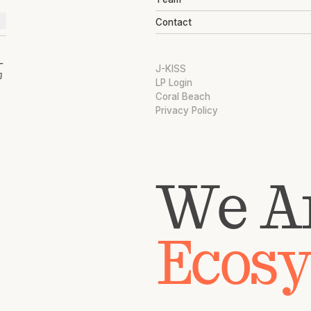
Contact
ー
J-KISS
的
LP Login
Coral Beach
Privacy Policy
We A
Ecos