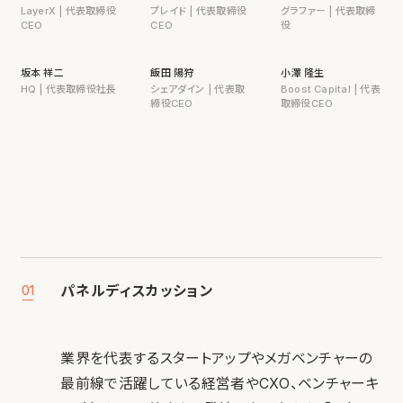
LayerX | 代表取締役
プレイド | 代表取締役
グラファー | 代表取締
CEO
CEO
役
坂本 祥二
飯田 陽狩
小澤 隆生
HQ | 代表取締役社長
シェアダイン | 代表取
Boost Capital | 代表
締役CEO
取締役CEO
パネルディスカッション
01
業界を代表するスタートアップやメガベンチャーの
最前線で活躍している経営者やCXO、ベンチャーキ